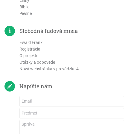
Linky
Filemonovi
Biblie
Piesne
List Židom
List Jakuba
Slobodná ľudová misia
1. Petra
2. Petra
Ewald Frank
1 Jána
Registrácia
2 Jána
O projekte
Otázky a odpovede
3 Jána
Nová webstránka v prevádzke 4
List Júdov
Zjavenie Jána
Napíšte nám