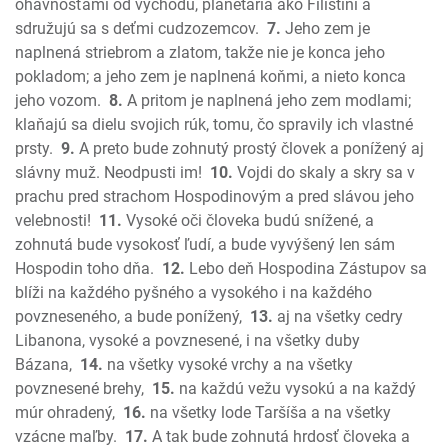
Jeremiáš
ohavnosťami od východu, planetária ako Filištíni a
Plač Jeremiášov
sdružujú sa s deťmi cudzozemcov.
7.
Jeho zem je
naplnená striebrom a zlatom, takže nie je konca jeho
Ezechiel
pokladom; a jeho zem je naplnená koňmi, a nieto konca
Daniel
jeho vozom.
8.
A pritom je naplnená jeho zem modlami;
Ozeáš
klaňajú sa dielu svojich rúk, tomu, čo spravily ich vlastné
Joel
prsty.
9.
A preto bude zohnutý prostý človek a ponížený aj
Amos
slávny muž. Neodpusti im!
10.
Vojdi do skaly a skry sa v
Obadiáš
prachu pred strachom Hospodinovým a pred slávou jeho
Jonáš
velebnosti!
11.
Vysoké oči človeka budú snížené, a
Micheáš
zohnutá bude vysokosť ľudí, a bude vyvýšený len sám
Hospodin toho dňa.
12.
Lebo deň Hospodina Zástupov sa
Nahum
blíži na každého pyšného a vysokého i na každého
Abakuk
povzneseného, a bude ponížený,
13.
aj na všetky cedry
Sofoniáš
Libanona, vysoké a povznesené, i na všetky duby
Aggeus
Bázana,
14.
na všetky vysoké vrchy a na všetky
Zachariáš
povznesené brehy,
15.
na každú vežu vysokú a na každý
Malachiáš
múr ohradený,
16.
na všetky lode Taršíša a na všetky
Nový zákon
vzácne maľby.
17.
A tak bude zohnutá hrdosť človeka a