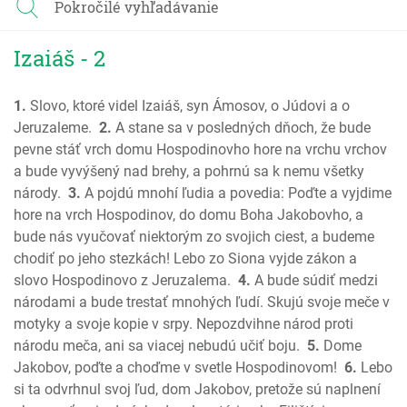
Pokročilé vyhľadávanie
Rút
1 Samuel
Izaiáš - 2
2 Samuel
1 Kniha kráľov
1.
Slovo, ktoré videl Izaiáš, syn Ámosov, o Júdovi a o
2 Kniha kráľov
Jeruzaleme.
2.
A stane sa v posledných dňoch, že bude
1 Kroník; Paralipomenon
pevne stáť vrch domu Hospodinovho hore na vrchu vrchov
2 Kroník; Paralipomenon
a bude vyvýšený nad brehy, a pohrnú sa k nemu všetky
Ezdráš
národy.
3.
A pojdú mnohí ľudia a povedia: Poďte a vyjdime
Nehemiáš
hore na vrch Hospodinov, do domu Boha Jakobovho, a
Ester
bude nás vyučovať niektorým zo svojich ciest, a budeme
chodiť po jeho stezkách! Lebo zo Siona vyjde zákon a
Jób
slovo Hospodinovo z Jeruzalema.
4.
A bude súdiť medzi
Žalmy
národami a bude trestať mnohých ľudí. Skujú svoje meče v
Príslovia
motyky a svoje kopie v srpy. Nepozdvihne národ proti
Kazateľ
národu meča, ani sa viacej nebudú učiť boju.
5.
Dome
Pieseň piesní
Jakobov, poďte a choďme v svetle Hospodinovom!
6.
Lebo
Izaiáš
si ta odvrhnul svoj ľud, dom Jakobov, pretože sú naplnení