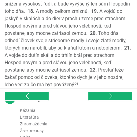
Ev. Matúša
snížená vysokosť ľudí, a bude vyvýšený len sám Hospodin
toho dňa.
18.
A modly celkom zmiznú.
19.
A vojdú do
Ev. Marka
jaskýň v skalách a do dier v prachu zeme pred strachom
Ev. Lukáša
Hospodinovým a pred slávou jeho velebnosti, keď
Ev. Jána
povstane, aby mocne zatriasol zemou.
20.
Toho dňa
Skutky apoštolov
odhodí človek svoje strieborné modly i svoje zlaté modly,
List Rimanom
ktorých mu narobili, aby sa klaňal krtom a netopierom.
21.
1. List Korintským
A vojde do dutín skál a do trhlín brál pred strachom
2. List Korintským
Hospodinovým a pred slávou jeho velebnosti, keď
Galatským
povstane, aby mocne zatriasol zemou.
22.
Prestaňteže
čakať pomoc od človeka, ktorého dych je v jeho nozdre,
Efezským
lebo veď za čo má byť povážený?!
Filipským
Kolosenským
sitemap
1. Tesalonickým
2. Tesalonickým
Kázania
Literatúra
1. Timoteovi
Zhromaždenia
2. Timoteovi
Živé prenosy
Títovi