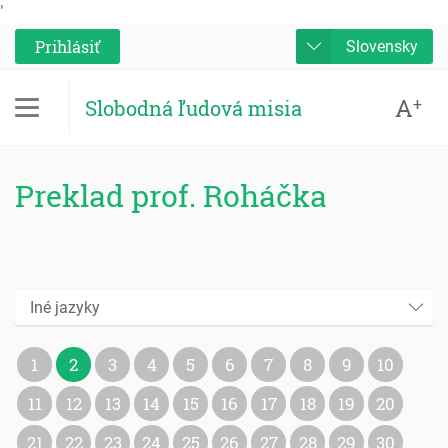
'
Prihlásiť
Slovensky
A
+
Slobodná ľudová misia
Preklad prof. Roháčka
Iné jazyky
1
2
3
4
5
6
7
8
9
10
11
12
13
14
15
16
17
18
19
20
21
22
23
24
25
26
27
28
29
30