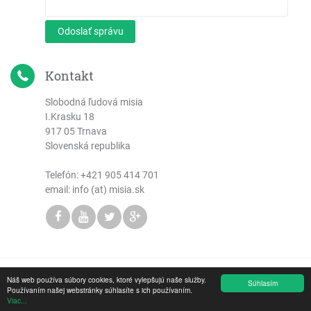
Odoslať správu
Kontakt
Slobodná ľudová misia
I.Krasku 18
917 05 Trnava
Slovenská republika
Telefón:
+421 905 414 701
email: info (at) misia.sk
Náš web používa súbory cookies, ktoré vylepšujú naše služby.
Copyright © 2026 Slobodná ľudová misia
Súhlasím
Používaním našej webstránky súhlasíte s ich používaním.
Viac...