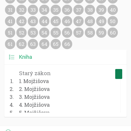
31
32
33
34
35
36
37
38
39
40
41
42
43
44
45
46
47
48
49
50
51
52
53
54
55
56
57
58
59
60
61
62
63
64
65
66
Kniha
Starý zákon
1. Mojžišova
2. Mojžišova
3. Mojžišova
4. Mojžišova
5. Mojžišova
Jozue
Sudcovia