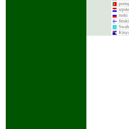
portu
srpsk
ruski
finski
Swahi
Kiny