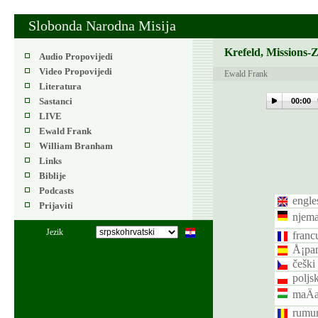
Slobonda Narodna Misija
Krefeld, Missions-
Audio Propovijedi
Video Propovijedi
Ewald Frank
Literatura
Sastanci
00:00
LIVE
Ewald Frank
William Branham
Links
Biblije
Podcasts
engle
Prijaviti
njema
Jezik
franc
Å¡pan
češki
poljsk
maÄa
rumun