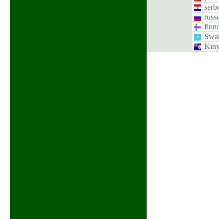
serb
russ
finn
Swah
Kin