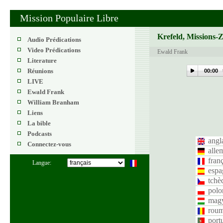
Mission Populaire Libre
Krefeld, Missions-
Audio Prédications
Video Prédications
Ewald Frank
Literature
Réunions
00:00
LIVE
Ewald Frank
William Branham
Liens
La bible
Podcasts
angl
Connectez-vous
alle
fran
Langue:
espa
tchè
polo
mag
roum
port