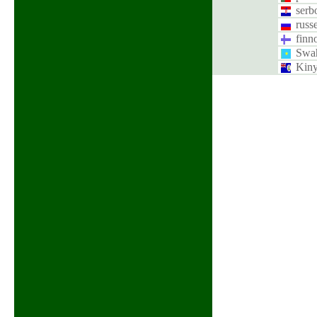
serb
russ
finn
Swah
Kin