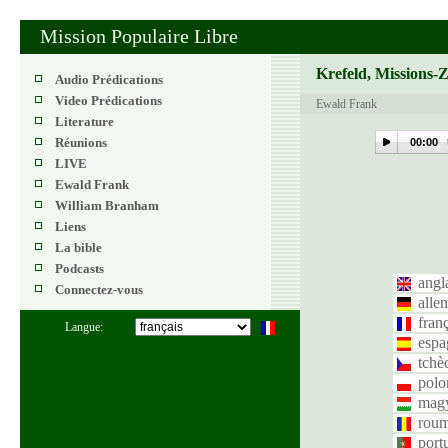
Mission Populaire Libre
Krefeld, Missions-
Audio Prédications
Video Prédications
Ewald Frank
Literature
Réunions
00:00
LIVE
Ewald Frank
William Branham
Liens
La bible
Podcasts
angl
Connectez-vous
alle
fran
Langue:
espa
tchè
polo
mag
roum
port