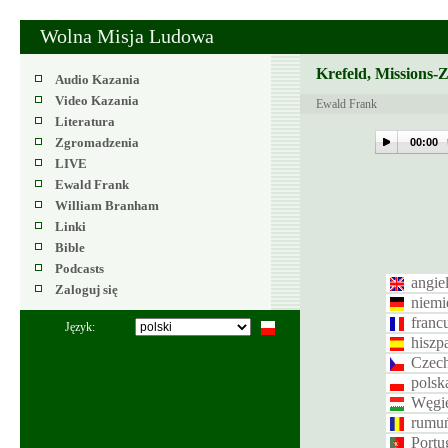
Wolna Misja Ludowa
Krefeld, Missions-
Audio Kazania
Video Kazania
Ewald Frank
Literatura
Zgromadzenia
00:00
LIVE
Ewald Frank
William Branham
Linki
Bible
Podcasts
angiel
Zaloguj się
niemi
franc
Język:
hiszp
Czec
polsk
Węgie
rumuń
Portu