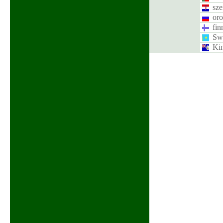
sze
oro
fin
Swa
Ki