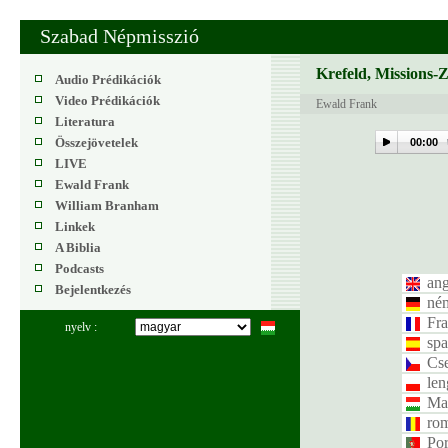
Szabad Népmisszió
Krefeld, Missions-
Audio Prédikációk
Video Prédikációk
Ewald Frank
Literatura
Összejövetelek
00:00
LIVE
Ewald Frank
William Branham
Linkek
A Biblia
Podcasts
ang
Bejelentkezés
né
Fra
nyelv :
spa
Cs
len
Ma
ro
Por