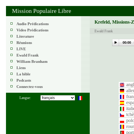
Mission Populaire Libre
Krefeld, Missions-
Audio Prédications
Video Prédications
Ewald Frank
Literature
Réunions
00:00
LIVE
Ewald Frank
William Branham
Liens
La bible
Podcasts
angl
Connectez-vous
all
fran
Langue:
esp
ital
tch
pol
rou
port