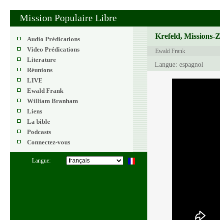
Mission Populaire Libre
Krefeld, Missions-
Audio Prédications
Video Prédications
Ewald Frank
Literature
Langue: espagnol
Réunions
LIVE
Ewald Frank
William Branham
Liens
La bible
Podcasts
Connectez-vous
Langue: