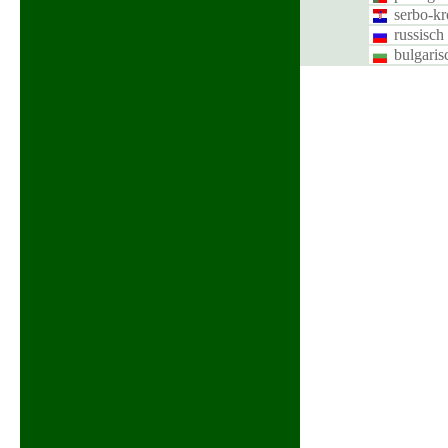
serbo-kr
russisch
bulgaris