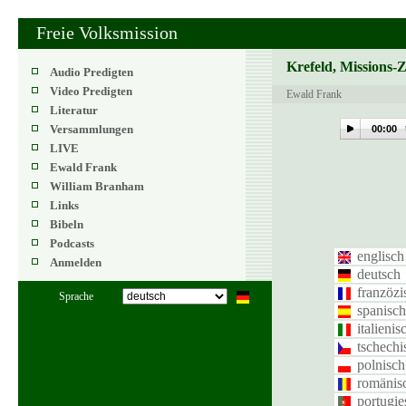
Freie Volksmission
Krefeld, Missions-
Audio Predigten
Video Predigten
Ewald Frank
Literatur
Versammlungen
00:00
LIVE
Ewald Frank
William Branham
Links
Bibeln
Podcasts
englisch
Anmelden
deutsch
franzözi
Sprache
spanisch
italienis
tschechi
polnisch
romänis
portugie