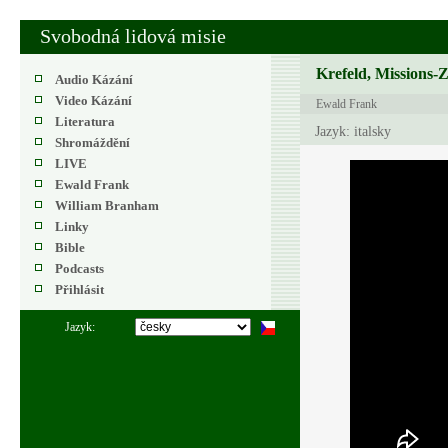
Svobodná lidová misie
Krefeld, Missions-
Audio Kázání
Video Kázání
Ewald Frank
Literatura
Jazyk: italsky
Shromáždění
LIVE
Ewald Frank
William Branham
Linky
Bible
Podcasts
Přihlásit
Jazyk: