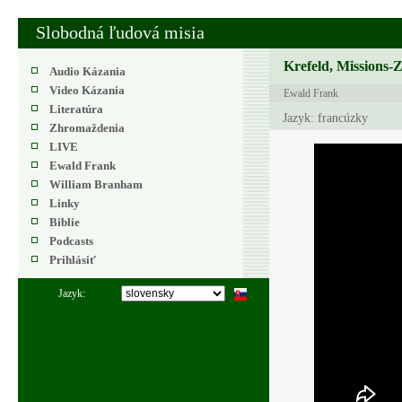
Slobodná ľudová misia
Krefeld, Missions-
Audio Kázania
Video Kázania
Ewald Frank
Literatúra
Jazyk: francúzky
Zhromaždenia
LIVE
Ewald Frank
William Branham
Linky
Biblie
Podcasts
Prihlásiť
Jazyk: