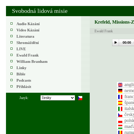
Svobodná lidová misie
Krefeld, Missions-
Audio Kázání
Video Kázání
Ewald Frank
Literatura
Shromáždění
00:00
LIVE
Ewald Frank
William Branham
Linky
Bible
Podcasts
angl
Přihlásit
nem
fran
Jazyk:
špan
itals
česk
pols
maďa
rumu