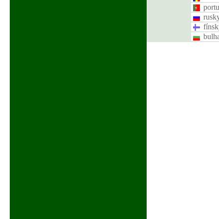
port
rusk
fínsk
bulh