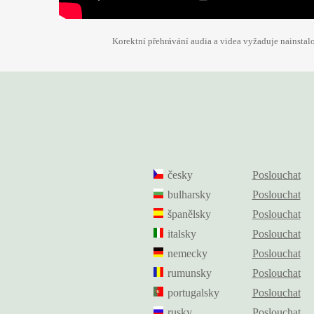
Korektní přehrávání audia a videa vyžaduje nainsta
česky
Poslouchat
bulharsky
Poslouchat
španělsky
Poslouchat
italsky
Poslouchat
nemecky
Poslouchat
rumunsky
Poslouchat
portugalsky
Poslouchat
rusky
Poslouchat