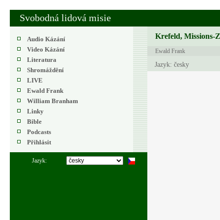
Svobodná lidová misie
Krefeld, Missions-
Audio Kázání
Video Kázání
Ewald Frank
Literatura
Jazyk: česky
Shromáždění
LIVE
Ewald Frank
William Branham
Linky
Bible
Podcasts
Přihlásit
Jazyk: