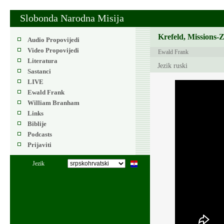
Slobonda Narodna Misija
Krefeld, Missions-
Audio Propovijedi
Video Propovijedi
Ewald Frank
Literatura
Jezik ruski
Sastanci
LIVE
Ewald Frank
William Branham
Links
Biblije
Podcasts
Prijaviti
Jezik