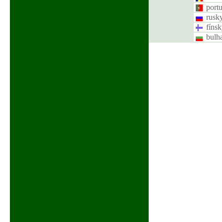
port
rusk
fínsk
bulh