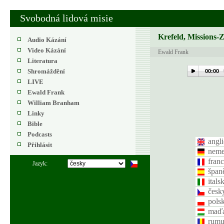
Svobodná lidová misie
Krefeld, Missions-
Audio Kázání
Video Kázání
Ewald Frank
Literatura
Shromáždění
00:00
LIVE
Ewald Frank
William Branham
Linky
Bible
Podcasts
angl
Přihlásit
nem
fran
Jazyk:
špan
itals
česk
pols
maďa
rumu