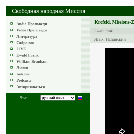
Свободная народная Миссия
Krefeld, Missions-
Audio Проповеди
Video Проповеди
Ewald Frank
Литература
Язык: Испанский
Собрания
LIVE
Ewald Frank
William Branham
Линки
Библия
Podcasts
Авторизоваться
Язык: