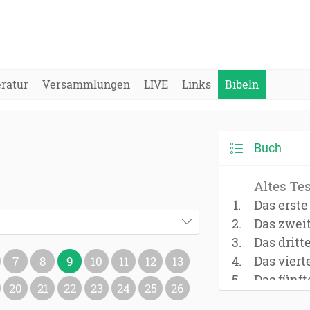
eratur
Versammlungen
LIVE
Links
Bibeln
Buch
Altes Te
Das erst
Das zwei
Das dritt
Das vier
7
8
9
10
11
12
13
Das fünf
20
21
22
23
24
25
26
(Deuter