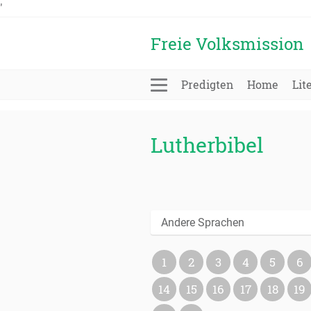
'
Freie Volksmission
Predigten
Home
Lit
Lutherbibel
Andere Sprachen
1
2
3
4
5
6
14
15
16
17
18
19