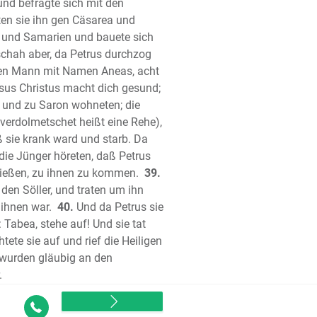
het Sacharja
und befragte sich mit den
ten sie ihn gen Cäsarea und
het Maleachi
 und Samarien und bauete sich
estament
chah aber, da Petrus durchzog
gelium nach Matthäus
nen Mann mit Namen Aneas, acht
gelium nach Markus
sus Christus macht dich gesund;
gelium nach Lukas
a und zu Saron wohneten; die
gelium nach Johannes
erdolmetschet heißt eine Rehe),
telgeschichte des Lukas
ß sie krank ward und starb. Da
 des Paulus an die Römer
die Jünger höreten, daß Petrus
drießen, zu ihnen zu kommen.
39.
 Brief des Paulus an die
den Söller, und traten um ihn
r
 ihnen war.
40.
Und da Petrus sie
e Brief des Paulus an die
 Tabea, stehe auf! Und sie tat
r
tete sie auf und rief die Heiligen
 des Paulus an die Galater
 wurden gläubig an den
 des Paulus an die
.
Kontakt
 des Paulus an die