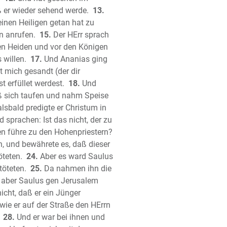
lied Salomos
 er wieder sehend werde.
13.
einen Heiligen getan hat zu
et Jesaja
n anrufen.
15.
Der HErr sprach
het Jeremia
den Heiden und vor den Königen
lieder Jeremias
 willen.
17.
Und Ananias ging
et Hesekiel (Ezechiel)
t mich gesandt (der dir
et Daniel
 erfüllet werdest.
18.
Und
het Hosea
eß sich taufen und nahm Speise
et Joel
lsbald predigte er Christum in
het Amos
d sprachen: Ist das nicht, der zu
en führe zu den Hohenpriestern?
het Obadja
, und bewährete es, daß dieser
het Jona
öteten.
24.
Aber es ward Saulus
het Micha
töteten.
25.
Da nahmen ihn die
het Nahum
aber Saulus gen Jerusalem
het Habakuk
icht, daß er ein Jünger
het Zephanja
wie er auf der Straße den HErrn
het Haggai
28.
Und er war bei ihnen und