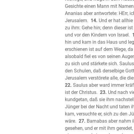
Gesichte einen Mann mit Namen 
Ananias aber antwortete: HErr, i
Jerusalem.
14.
Und er hat allhi
zu ihm: Gehe hin; denn dieser i
und vor den Kindern von Israel.
hin und kam in das Haus und legt
erschienen ist auf dem Wege, da 
alsobald fiel es von seinen Aug
zu sich und stärkete sich. Saul
den Schulen, daß derselbige Gott
Jerusalem verstörete alle, die 
22.
Saulus aber ward immer kräft
ist der Christus.
23.
Und nach vie
kundgetan, daß sie ihm nachstell
Jünger bei der Nacht und taten i
kam, versuchte er, sich zu den Jü
wäre.
27.
Barnabas aber nahm ihn
gesehen, und er mit ihm geredet