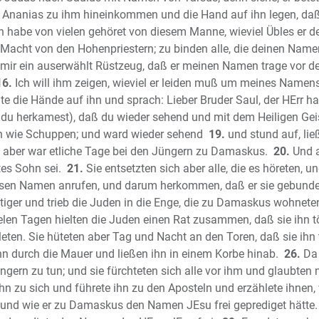
Das Hohe
Ananias zu ihm hineinkommen und die Hand auf ihn legen, daß
ch habe von vielen gehöret von diesem Manne, wieviel Übles er d
Der Proph
e Macht von den Hohenpriestern; zu binden alle, die deinen Name
Der Prop
st mir ein auserwählt Rüstzeug, daß er meinen Namen trage vor 
Die Klage
16.
Ich will ihm zeigen, wieviel er leiden muß um meines Namens
Der Proph
e die Hände auf ihn und sprach: Lieber Bruder Saul, der HErr ha
Der Proph
du herkamest), daß du wieder sehend und mit dem Heiligen Geist
Der Prop
en wie Schuppen; und ward wieder sehend
19.
und stund auf, li
Der Proph
us aber war etliche Tage bei den Jüngern zu Damaskus.
20.
Und a
Der Prop
es Sohn sei.
21.
Sie entsetzten sich aber alle, die es höreten, un
diesen Namen anrufen, und darum herkommen, daß er sie gebund
Der Prop
iger und trieb die Juden in die Enge, die zu Damaskus wohneten
Der Prop
len Tagen hielten die Juden einen Rat zusammen, daß sie ihn t
Der Prop
eten. Sie hüteten aber Tag und Nacht an den Toren, daß sie ihn 
Der Prop
hn durch die Mauer und ließen ihn in einem Korbe hinab.
26.
Da 
Der Prop
ngern zu tun; und sie fürchteten sich alle vor ihm und glaubten n
Der Prop
 zu sich und führete ihn zu den Aposteln und erzählete ihnen, 
Der Prop
, und wie er zu Damaskus den Namen JEsu frei geprediget hätte.