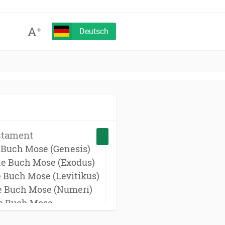
A
+
Deutsch
stament
e Buch Mose (Genesis)
te Buch Mose (Exodus)
e Buch Mose (Levitikus)
te Buch Mose (Numeri)
te Buch Mose
onomium)