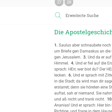
27
28
Erweiterte Suche
Die Apostelgeschich
1.
Saulus aber schnaubete noch 
um Briefe gen Damaskus an die S
gen Jerusalem.
3.
Und da er auf
Himmel.
4.
Und er fiel auf die E
sprach: HErr, wer bist du? Der HE
lecken.
6.
Und er sprach mit Zitt
in die Stadt; da wird man dir sag
erstarret; denn sie höreten ein
auftat, sah er niemand. Sie nah
und aß nicht und trank nicht.
10
Ananias! Und er sprach: Hier bin i
Richtige, und frage in dem Haus