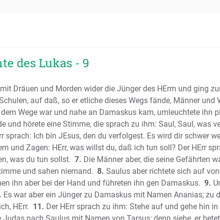
Das Buch
Das Buch
Das Buch
Das erst
Das zwei
te des Lukas - 9
Das erste
Das zwei
mit Dräuen und Morden wider die Jünger des HErrn und ging z
Das erste
chulen, auf daß, so er etliche dieses Wegs fände, Männer und W
Das zwei
 dem Wege war und nahe an Damaskus kam, umleuchtete ihn plö
Das Buch
rde und hörete eine Stimme, die sprach zu ihm: Saul, Saul, was v
rr sprach: Ich bin JEsus, den du verfolgest. Es wird dir schwer w
Das Buc
ern und Zagen: HErr, was willst du, daß ich tun soll? Der HErr s
Das Buch
en, was du tun sollst.
7.
Die Männer aber, die seine Gefährten w
Das Buch 
e Stimme und sahen niemand.
8.
Saulus aber richtete sich auf von
Der Psalt
men ihn aber bei der Hand und führeten ihn gen Damaskus.
9.
Un
Die Sprü
.
Es war aber ein Jünger zu Damaskus mit Namen Ananias; zu de
(Sprichwö
ch, HErr.
11.
Der HErr sprach zu ihm: Stehe auf und gehe hin in 
Der Predi
e Judas nach Saulus mit Namen von Tarsus; denn siehe, er betet