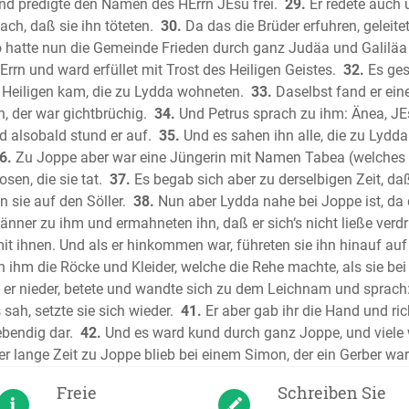
Der Prop
nd predigte den Namen des HErrn JEsu frei.
29.
Er redete auch 
ach, daß sie ihn töteten.
30.
Da das die Brüder erfuhren, geleite
Der Prop
 hatte nun die Gemeinde Frieden durch ganz Judäa und Galiläa
Neues T
rrn und ward erfüllet mit Trost des Heiligen Geistes.
32.
Es ges
Das Evan
 Heiligen kam, die zu Lydda wohneten.
33.
Daselbst fand er ei
Das Evan
, der war gichtbrüchig.
34.
Und Petrus sprach zu ihm: Änea, JE
Das Evan
nd alsobald stund er auf.
35.
Und es sahen ihn alle, die zu Lydd
Das Evan
6.
Zu Joppe aber war eine Jüngerin mit Namen Tabea (welches v
Die Apos
sen, die sie tat.
37.
Es begab sich aber zu derselbigen Zeit, da
Der Brief
 sie auf den Söller.
38.
Nun aber Lydda nahe bei Joppe ist, da 
änner zu ihm und ermahneten ihn, daß er sich‘s nicht ließe ver
Der erste
t ihnen. Und als er hinkommen war, führeten sie ihn hinauf auf 
Korinthe
n ihm die Röcke und Kleider, welche die Rehe machte, als sie bei
Der zweit
te er nieder, betete und wandte sich zu dem Leichnam und sprach:
Korinthe
sah, setzte sie sich wieder.
41.
Er aber gab ihr die Hand und rich
Der Brief
ebendig dar.
42.
Und es ward kund durch ganz Joppe, und viele
Der Brief
r lange Zeit zu Joppe blieb bei einem Simon, der ein Gerber war
Epheser
Freie
Schreiben Sie
Der Brief