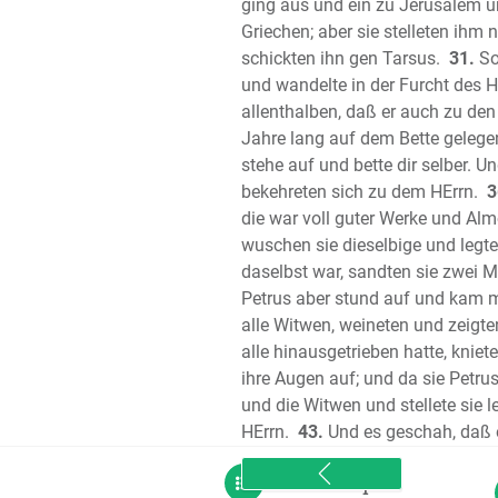
ging aus und ein zu Jerusalem u
Griechen; aber sie stelleten ihm n
schickten ihn gen Tarsus.
31.
So
und wandelte in der Furcht des HE
allenthalben, daß er auch zu den
Jahre lang auf dem Bette gelegen
stehe auf und bette dir selber. U
bekehreten sich zu dem HErrn.
3
die war voll guter Werke und Almo
wuschen sie dieselbige und legten
daselbst war, sandten sie zwei M
Petrus aber stund auf und kam mi
alle Witwen, weineten und zeigte
alle hinausgetrieben hatte, knie
ihre Augen auf; und da sie Petrus 
und die Witwen und stellete sie l
HErrn.
43.
Und es geschah, daß e
sitemap