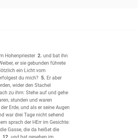
 Josua
 der Richter
 Ruth
e Buch Samuel
te Buch Samuel
 Buch der Könige
te Buch der Könige
um Hohenpriester
2.
und bat ihn
 Buch der Chronik
eiber, er sie gebunden führete
te Buch der Chronik
tzlich ein Licht vom
 Esra
erfolgest du mich?
5.
Er aber
erden, wider den Stachel
h Nehemia
prach zu ihm: Stehe auf und gehe
 Ester
aren, stunden und waren
Hiob (Ijob)
 der Erde, und als er seine Augen
er
d war drei Tage nicht sehend
che Salomos
m sprach der HErr im Gesichte:
rter)
die Gasse, die da heißet die
ger Salomo (Kohelet)
12.
und hat gesehen im