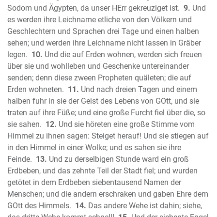
Der Prophet Amos
Sodom und Ägypten, da unser HErr gekreuziget ist.
9.
Und
Der Prophet Obadja
es werden ihre Leichname etliche von den Völkern und
Der Prophet Jona
Geschlechtern und Sprachen drei Tage und einen halben
Der Prophet Micha
sehen; und werden ihre Leichname nicht lassen in Gräber
legen.
10.
Und die auf Erden wohnen, werden sich freuen
Der Prophet Nahum
über sie und wohlleben und Geschenke untereinander
Der Prophet Habakuk
senden; denn diese zween Propheten quäleten; die auf
Der Prophet Zephanja
Erden wohneten.
11.
Und nach dreien Tagen und einem
Der Prophet Haggai
halben fuhr in sie der Geist des Lebens von GOtt, und sie
Der Prophet Sacharja
traten auf ihre Füße; und eine große Furcht fiel über die, so
Der Prophet Maleachi
sie sahen.
12.
Und sie höreten eine große Stimme vom
Neues Testament
Himmel zu ihnen sagen: Steiget herauf! Und sie stiegen auf
Das Evangelium nach Matthäus
in den Himmel in einer Wolke; und es sahen sie ihre
Feinde.
13.
Und zu derselbigen Stunde ward ein groß
Das Evangelium nach Markus
Erdbeben, und das zehnte Teil der Stadt fiel; und wurden
Das Evangelium nach Lukas
getötet in dem Erdbeben siebentausend Namen der
Das Evangelium nach Johannes
Menschen; und die andern erschraken und gaben Ehre dem
Die Apostelgeschichte des Lukas
GOtt des Himmels.
14.
Das andere Wehe ist dahin; siehe,
Der Brief des Paulus an die Römer