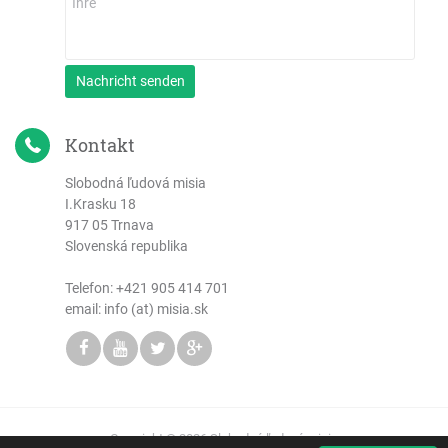
Nachricht senden
Kontakt
Slobodná ľudová misia
I.Krasku 18
917 05 Trnava
Slovenská republika
Telefon:
+421 905 414 701
email: info (at) misia.sk
Copyright © 2026 Slobodná ľudová misia