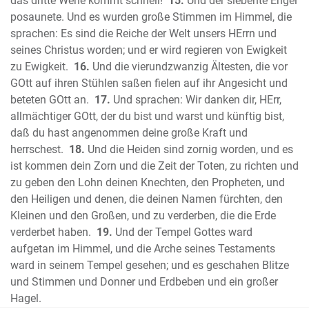
das dritte Wehe kommt schnell!
15.
Und der siebente Engel
Der erste Brief des Paulus an die
posaunete. Und es wurden große Stimmen im Himmel, die
Korinther
sprachen: Es sind die Reiche der Welt unsers HErrn und
Der zweite Brief des Paulus an die
seines Christus worden; und er wird regieren von Ewigkeit
zu Ewigkeit.
16.
Und die vierundzwanzig Ältesten, die vor
Korinther
GOtt auf ihren Stühlen saßen fielen auf ihr Angesicht und
Der Brief des Paulus an die Galater
beteten GOtt an.
17.
Und sprachen: Wir danken dir, HErr,
Der Brief des Paulus an die Epheser
allmächtiger GOtt, der du bist und warst und künftig bist,
Der Brief des Paulus an die Philipper
daß du hast angenommen deine große Kraft und
Der Brief des Paulus an die Kolosser
herrschest.
18.
Und die Heiden sind zornig worden, und es
Der erste Brief des Paulus an die
ist kommen dein Zorn und die Zeit der Toten, zu richten und
Thessalonicher
zu geben den Lohn deinen Knechten, den Propheten, und
Der zweite Brief des Paulus an die
den Heiligen und denen, die deinen Namen fürchten, den
Kleinen und den Großen, und zu verderben, die die Erde
Thessalonicher
verderbet haben.
19.
Und der Tempel Gottes ward
Der erste Brief des Paulus an Thimotheus
aufgetan im Himmel, und die Arche seines Testaments
Der zweite Brief des Paulus an
ward in seinem Tempel gesehen; und es geschahen Blitze
Thimotheus
und Stimmen und Donner und Erdbeben und ein großer
Der Brief des Paulus an Titus
Hagel.