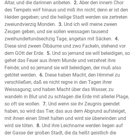
Altar, und die darinnen anbeten.
2.
Aber den innern Chor
Das zweite Buch der Chronik
des Tempels wirf hinaus und miß ihn nicht; denn er ist den
Das Buch Esra
Heiden gegeben; und die heilige Stadt werden sie zertreten
Das Buch Nehemia
zweiundvierzig Monden.
3.
Und ich will meine zween
Das Buch Ester
Zeugen geben, und sie sollen weissagen tausend
zweihundertundsechzig Tage, angetan mit Säcken.
4.
Das Buch Hiob (Ijob)
Diese sind zween Ölbäume und zwo Fackeln, stehend vor
Der Psalter
dem GOtt der Erde.
5.
Und so jemand sie will beleidigen, so
Die Sprüche Salomos (Sprichwörter)
gehet das Feuer aus ihrem Munde und verzehret ihre
Der Prediger Salomo (Kohelet)
Feinde; und so jemand sie will beleidigen, der muß also
Das Hohelied Salomos
getötet werden.
6.
Diese haben Macht, den Himmel zu
Der Prophet Jesaja
verschließen, daß es nicht regne in den Tagen ihrer
Der Prophet Jeremia
Weissagung; und haben Macht über das Wasser, zu
Die Klagelieder Jeremias
wandeln in Blut und zu schlagen die Erde mit allerlei Plage,
so oft sie wollen.
7.
Und wenn sie ihr Zeugnis geendet
Der Prophet Hesekiel (Ezechiel)
haben, so wird das Tier, das aus dem Abgrund aufsteiget,
Der Prophet Daniel
mit ihnen einen Streit halten und wird sie überwinden und
Der Prophet Hosea
wird sie töten.
8.
Und ihre Leichname werden liegen auf
Der Prophet Joel
der Gasse der großen Stadt, die da heißt geistlich die