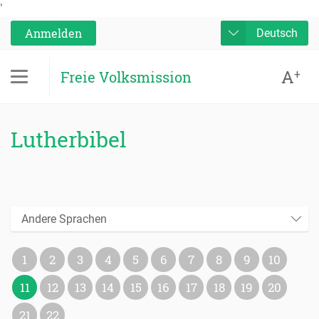
'
Anmelden
Deutsch
A
+
Freie Volksmission
Lutherbibel
Andere Sprachen
1
2
3
4
5
6
7
8
9
10
11
12
13
14
15
16
17
18
19
20
21
22