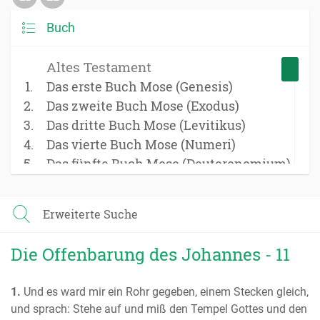
Buch
Altes Testament
Das erste Buch Mose (Genesis)
Das zweite Buch Mose (Exodus)
Das dritte Buch Mose (Levitikus)
Das vierte Buch Mose (Numeri)
Das fünfte Buch Mose (Deuteronomium)
Das Buch Josua
Das Buch der Richter
Erweiterte Suche
Das Buch Ruth
Das erste Buch Samuel
Die Offenbarung des Johannes - 11
Das zweite Buch Samuel
Das erste Buch der Könige
1.
Und es ward mir ein Rohr gegeben, einem Stecken gleich,
Das zweite Buch der Könige
und sprach: Stehe auf und miß den Tempel Gottes und den
Das erste Buch der Chronik