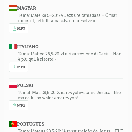
MAGYAR
Téma: Máté 28:5–20: »A Jézus feltámadása – Ő már
nincs itt, fel lett támasztva - ébresztve!«
MP3
ITALIANO
Tema: Matteo 28,5-20: «La risurrezione di Gesù – Non
è più qui, è risorto!»
MP3
POLSKI
Temat: Mat. 28,5-20: Zmartwychwstanie Jezusa - Nie
ma go tu, bo wstał z martwych!
MP3
PORTUGUÊS
Tema: Mateus 28,5-20: “A ressurreição de Jesus — ELE