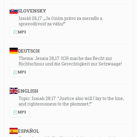
SLOVENSKY
Izaiáš 28,17: „Ja činím právo za meradlo a
spravodlivosť za váhu!“
MP3
DEUTSCH
Thema: Jesaia 28,17: ICH mache das Recht zur
Richtschnur und die Gerechtigkeit zur Setzwaage!
MP3
ENGLISH
Topic: Isaiah 28:17: “Justice also will I lay to the line,
and righteousness to the plummet.!”
MP3
ESPAÑOL