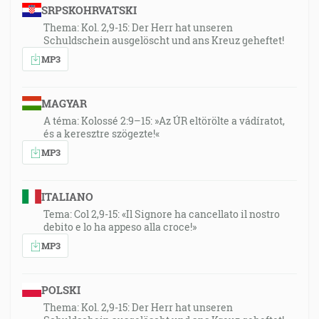
SRPSKOHRVATSKI
Thema: Kol. 2,9-15: Der Herr hat unseren
Schuldschein ausgelöscht und ans Kreuz geheftet!
MP3
MAGYAR
A téma: Kolossé 2:9–15: »Az ÚR eltörölte a vádíratot,
és a keresztre szögezte!«
MP3
ITALIANO
Tema: Col 2,9-15: «Il Signore ha cancellato il nostro
debito e lo ha appeso alla croce!»
MP3
POLSKI
Thema: Kol. 2,9-15: Der Herr hat unseren