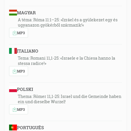
MAGYAR
A téma: Róma 11:1–25: »Izráel és a gyülekezet egy és
ugyanazon gyökérből származik!«
MP3
ITALIANO
Tema: Romani 11,1-25: «Israele e la Chiesa hanno la
stessa radice!»
MP3
POLSKI
Thema: Römer 11,1-25: Israel und die Gemeinde haben
ein und dieselbe Wurzel!
MP3
PORTUGUÊS