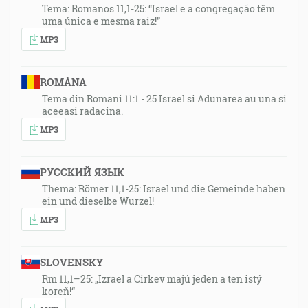
Tema: Romanos 11,1-25: “Israel e a congregação têm
uma única e mesma raiz!”
MP3
ROMÂNA
Tema din Romani 11:1 - 25 Israel si Adunarea au una si
aceeasi radacina.
MP3
РУССКИЙ ЯЗЫК
Thema: Römer 11,1-25: Israel und die Gemeinde haben
ein und dieselbe Wurzel!
MP3
SLOVENSKY
Rm 11,1–25: „Izrael a Cirkev majú jeden a ten istý
koreň!“