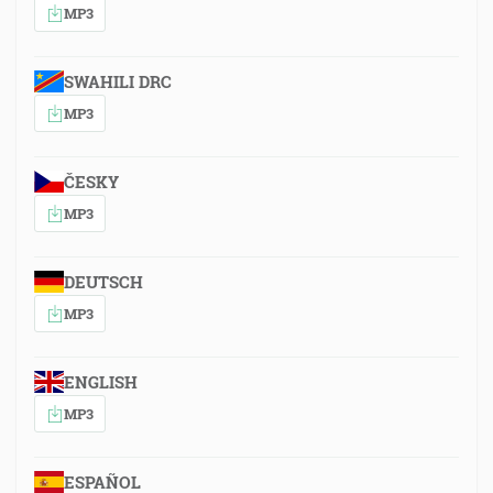
MP3
SWAHILI DRC
MP3
ČESKY
MP3
DEUTSCH
MP3
ENGLISH
MP3
ESPAÑOL