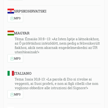
SRPSKOHRVATSKI
MP3
MAGYAR
Téma: Ézsaiás 30:8–13: »Az Isten Igéje a látnokokhoz,
az Ő prófétáihoz intéződött, nem pedig a félresikerült
fiakhoz, akik nem akarnak engedelmeskedni az ÚR
utasításainak!«
MP3
ITALIANO
Tema: Isaia 30,8-13: «La parola di Dio si rivolse ai
veggenti, ai Suoi profeti, e non ai figli ribelli che non
vogliono obbedire alle istruzioni del Signore!»
MP3