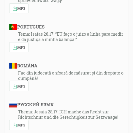
sprawiedliwość wagą!
MP3
PORTUGUÊS
Tema: Isaías 28,17: “EU faço o juizo a linha para medir
e da justiça a minha balança!”
MP3
ROMÂNA
Fac din judecată o sfoară de măsurat și din dreptate o
cumpănă!
MP3
РУССКИЙ ЯЗЫК
Thema: Jesaia 28,17: ICH mache das Recht zur
Richtschnur und die Gerechtigkeit zur Setzwaage!
MP3