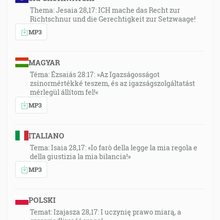
Thema: Jesaia 28,17: ICH mache das Recht zur
Richtschnur und die Gerechtigkeit zur Setzwaage!
MP3
MAGYAR
Téma: Ézsaiás 28:17: »Az Igazságosságot
zsinormértékké teszem, és az igazságszolgáltatást
mérlegül állítom fel!«
MP3
ITALIANO
Tema: Isaia 28,17: «Io farò della legge la mia regola e
della giustizia la mia bilancia!»
MP3
POLSKI
Temat: Izajasza 28,17: I uczynię prawo miarą, a