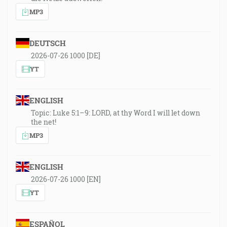
MP3
DEUTSCH
2026-07-26 1000 [DE]
YT
ENGLISH
Topic: Luke 5:1–9: LORD, at thy Word I will let down
the net!
MP3
ENGLISH
2026-07-26 1000 [EN]
YT
ESPAÑOL