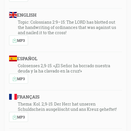
ENGLISH
Topic: Colossians 2:9–15: The LORD has blotted out
the handwriting of ordinances that was against us
and nailed it to the cross!
MP3
ESPAÑOL
Colosenses 2,9-15: «¡El Señor ha borrado nuestra
deuda y la ha clavado en la cruz!»
MP3
FRANÇAIS
Thema: Kol. 2,9-15: Der Herr hat unseren
Schuldschein ausgelöscht und ans Kreuz geheftet!
MP3