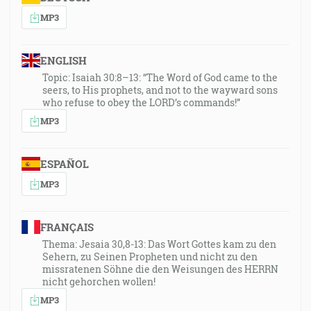
MP3
ENGLISH
Topic: Isaiah 30:8–13: “The Word of God came to the
seers, to His prophets, and not to the wayward sons
who refuse to obey the LORD’s commands!”
MP3
ESPAÑOL
MP3
FRANÇAIS
Thema: Jesaia 30,8-13: Das Wort Gottes kam zu den
Sehern, zu Seinen Propheten und nicht zu den
missratenen Söhne die den Weisungen des HERRN
nicht gehorchen wollen!
MP3