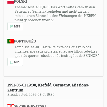
POLSKI
Thema: Jesaia 30,8-13: Das Wort Gottes kam zu den
Sehern, zu Seinen Propheten und nicht zu den
missratenen Söhne die den Weisungen des HERRN
nicht gehorchen wollen!
MP3
PORTUGUÊS
Tema: Isaías 30,8-13: “A Palavra de Deus veio aos
videntes, aos seus profetas, e não aos filhos rebeldes
que não querem obedecer às instruções do SENHOR!”
MP3
1991-06-01 19:30, Krefeld, Germany, Missions-
Zentrum
Broadcasted: 2026-08-01 19:30
SRPSKOHRVATSKI