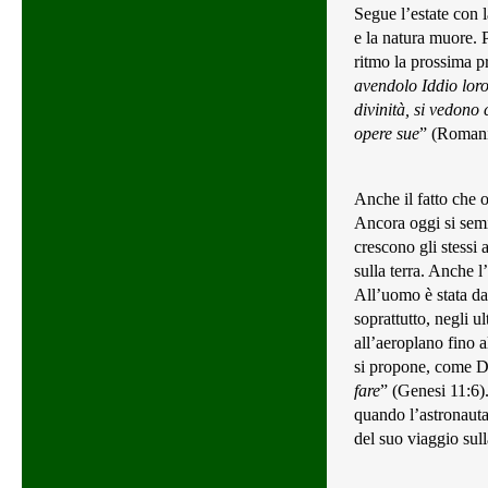
Segue l’estate con l
e la natura muore. P
ritmo la prossima p
avendolo Iddio loro 
divinità, si vedono
opere sue
” (Romani
Anche il fatto che 
Ancora oggi si semi
crescono gli stessi 
sulla terra. Anche 
All’uomo è stata dat
soprattutto, negli u
all’aeroplano fino a
si propone, come Di
fare
” (Genesi 11:6)
quando l’astronauta 
del suo viaggio sull