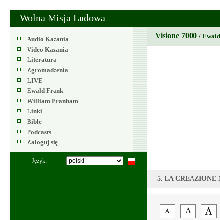
Wolna Misja Ludowa
Visione 7000
/ Ewal
Audio Kazania
Video Kazania
Literatura
Zgromadzenia
LIVE
Ewald Frank
William Branham
Linki
Bible
Podcasts
Zaloguj się
Język:
5. LA CREAZIONE