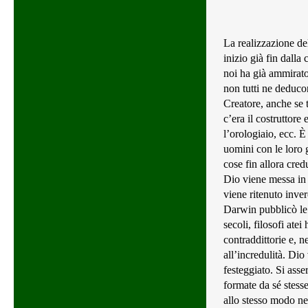
La realizzazione de
inizio già fin dalla
noi ha già ammirato
non tutti ne deducon
Creatore, anche se t
c’era il costruttore 
l’orologiaio, ecc. È
uomini con le loro 
cose fin allora credu
Dio viene messa in 
viene ritenuto inve
Darwin pubblicò le 
secoli, filosofi atei
contraddittorie e, 
all’incredulità. Di
festeggiato. Si asse
formate da sé stess
allo stesso modo neg