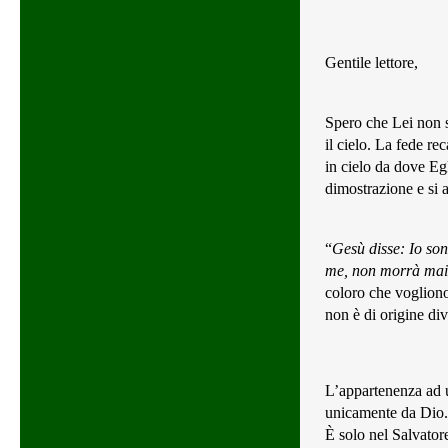
Gentile lettore,
Spero che Lei non s
il cielo. La fede r
in cielo da dove Egl
dimostrazione e si a
“
Gesù disse: Io son
me, non morrà mai.
coloro che vogliono 
non è di origine div
L’appartenenza ad u
unicamente da Dio. 
È solo nel Salvator