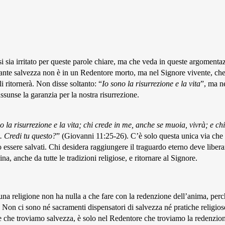
i sia irritato per queste parole chiare, ma che veda in queste argomenta
ecante salvezza non è in un Redentore morto, ma nel Signore vivente, che
i ritornerà. Non disse soltanto: “
Io sono la risurrezione e la vita
”, ma n
ssunse la garanzia per la nostra risurrezione.
o la risurrezione e la vita; chi crede in me, anche se muoia, vivrà; e ch
 Credi tu questo?
” (Giovanni 11:25-26). C’è solo questa unica via che 
essere salvati. Chi desidera raggiungere il traguardo eterno deve liberar
ina, anche da tutte le tradizioni religiose, e ritornare al Signore.
na religione non ha nulla a che fare con la redenzione dell’anima, perc
Non ci sono né sacramenti dispensatori di salvezza né pratiche religios
e che troviamo salvezza, è solo nel Redentore che troviamo la redenzione.