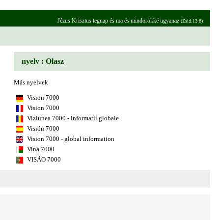
Jézus Krisztus tegnap és ma és mindörökké ugyanaz
(Zsid.13:8)
nyelv : Olasz
Más nyelvek
Vision 7000
Vision 7000
Viziunea 7000 - informatii globale
Visión 7000
Vision 7000 - global information
Vina 7000
VISÃO 7000