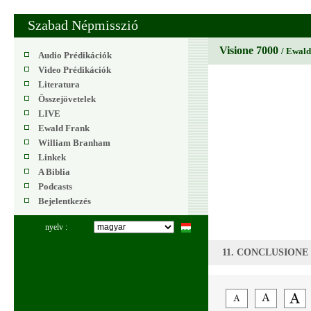
Szabad Népmisszió
Visione 7000
/ Ewal
Audio Prédikációk
Video Prédikációk
Literatura
Összejövetelek
LIVE
Ewald Frank
William Branham
Linkek
A Biblia
Podcasts
Bejelentkezés
nyelv :
11. CONCLUSIONE