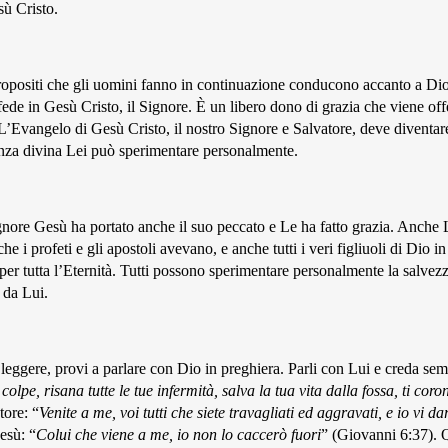
sù Cristo.
propositi che gli uomini fanno in continuazione conducono accanto a Dio 
 fede in Gesù Cristo, il Signore. È un libero dono di grazia che viene of
 L’Evangelo di Gesù Cristo, il nostro Signore e Salvatore, deve diventare
tenza divina Lei può sperimentare personalmente.
gnore Gesù ha portato anche il suo peccato e Le ha fatto grazia. Anche L
he i profeti e gli apostoli avevano, e anche tutti i veri figliuoli di Dio i
 per tutta l’Eternità. Tutti possono sperimentare personalmente la salvezz
i da Lui.
 leggere, provi a parlare con Dio in preghiera. Parli con Lui e creda sem
 colpe, risana tutte le tue infermità, salva la tua vita dalla fossa, ti co
tore: “
Venite a me, voi tutti che siete travagliati ed aggravati, e io vi d
esù: “
Colui che viene a me, io non lo caccerò fuori
” (Giovanni 6:37). Q