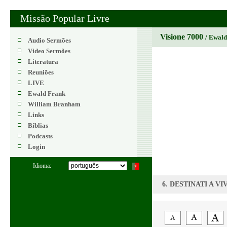
Missão Popular Livre
Visione 7000
/ Ewal
Audio Sermões
Video Sermões
Literatura
Reuniões
LIVE
Ewald Frank
William Branham
Links
Bíblias
Podcasts
Login
Idioma:
6. DESTINATI A V