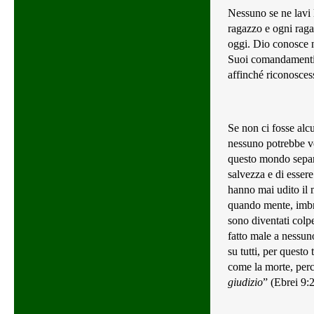
Nessuno se ne lavi 
ragazzo e ogni rag
oggi. Dio conosce n
Suoi comandamenti e
affinché riconoscess
Se non ci fosse alc
nessuno potrebbe ve
questo mondo separa
salvezza e di esser
hanno mai udito il 
quando mente, imbrog
sono diventati colp
fatto male a nessun
su tutti, per questo
come la morte, per
giudizio
” (Ebrei 9: