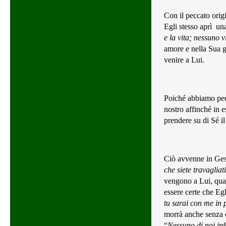
Con il peccato orig
Egli stesso aprì
una
e la vita; nessuno 
amore e nella Sua g
venire a Lui.
Poiché abbiamo pecc
nostro affinché in e
prendere su di Sé il
Ciò avvenne in Gesù
che siete travagliat
vengono a Lui, quan
essere certe che Egl
tu sarai con me in 
morrà anche senza d
“
Nessuno di noi inf