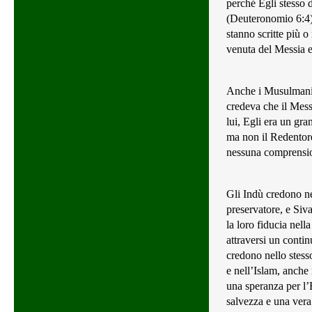
perché Egli stesso d
(Deuteronomio 6:4
stanno scritte più 
venuta del Messia e
Anche i Musulmani 
credeva che il Messi
lui, Egli era un gr
ma non il Redentor
nessuna comprension
Gli Indù credono nel
preservatore, e Siva
la loro fiducia nell
attraversi un contin
credono nello stes
e nell’Islam, anche
una speranza per l’E
salvezza e una vera