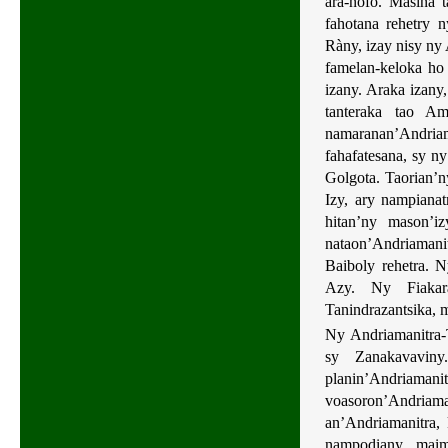
ara-nofo. Masina t
fahotana rehetry n
Ràny, izay nisy ny
famelan-keloka ho 
izany. Araka izany
tanteraka tao Am
namaranan’Andri
fahafatesana, sy n
Golgota. Taorian’n
Izy, ary nampianat
hitan’ny mason’iz
nataon’Andriamanit
Baiboly rehetra. N
Azy. Ny Fiakara
Tanindrazantsika, 
Ny Andriamanitra-
sy Zanakavavin
planin’Andriamani
voasoron’Andria
an’Andriamanitra,
nampodiany, maim