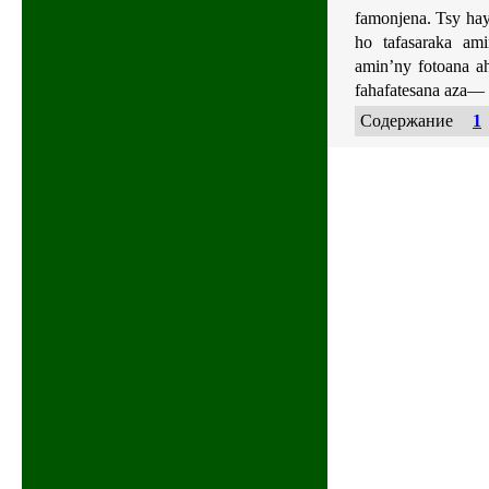
famonjena. Tsy hay
ho tafasaraka ami
amin’ny fotoana ah
fahafatesana aza— d
Содержание
1