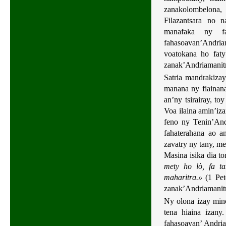
zanakolombelona,
Filazantsara no n
manafaka ny f
fahasoavan’Andria
voatokana ho faty
zanak’Andriamanitr
Satria mandrakizay
manana ny fiainan
an’ny tsirairay, t
Voa ilaina amin’iz
feno ny Tenin’And
fahaterahana ao a
zavatry ny tany, m
Masina isika dia t
mety ho lò, fa ta
maharitra.»
(1 Pe
zanak’Andriamanitra
Ny olona izay min
tena hiaina izany
fahasoavan’ Andria