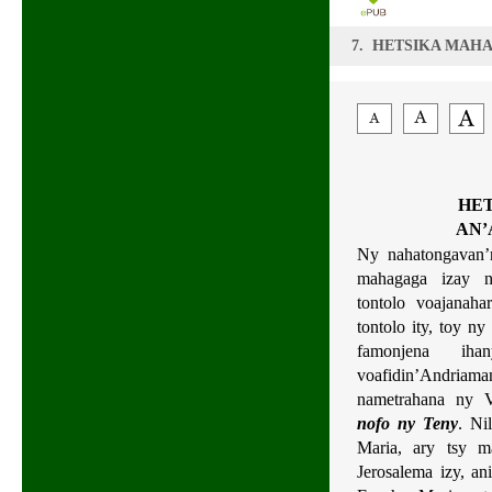
7. HETSIKA MAH
HET
AN’
Ny nahatongavan’
mahagaga izay na
tontolo voajanaha
tontolo ity, toy ny
famonjena ih
voafidin’Andri
nametrahana ny 
nofo ny Teny
. Ni
Maria, ary tsy m
Jerosalema izy, an