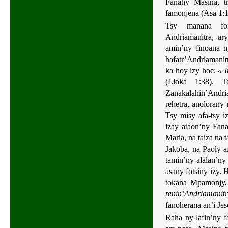
Fanahy Masina, t
famonjena (Asa 1:1
Tsy manana fom
Andriamanitra, ary
amin’ny finoana 
hafatr’Andriamanitr
ka hoy izy hoe:
« 
(Lioka 1:38). 
Zanakalahin’Andri
rehetra, anolorany
Tsy misy afa-tsy i
izay ataon’ny Fana
Maria, na taiza na 
Jakoba, na Paoly a
tamin’ny alàlan’ny
asany fotsiny izy. H
tokana Mpamonjy,
renin’Andriamanit
fanoherana an’i Jes
Raha ny lafin’ny f