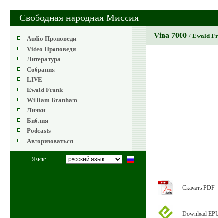
Свободная народная Миссия
Vina 7000
/ Ewald F
Audio Проповеди
Video Проповеди
Литература
Собрания
LIVE
Ewald Frank
William Branham
Линки
Библия
Podcasts
Авторизоваться
Язык:
Скачать PDF
Download EP