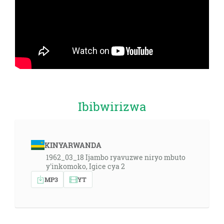
Ibibwirizwa
KINYARWANDA
1962_03_18 Ijambo ryavuzwe niryo mbuto
y'inkomoko, Igice cya 2
MP3
YT