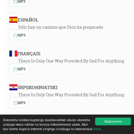
MP3
ESPAÑOL
Sólo hay un camino que Dios ha preparado
MP3
FRANÇAIS
There Is Only One Way Provided By God For Anything
MP3
SRPSKOHRVATSKI
There Is Only One Way Provided By God For Anything
MP3
Dukoresha cookies kugirango dusobanukirwe uburyo ukoresha
MAGYAR
Ndabyemera
urubuga rwacu ndetse no kunoza imikoreshereze yarwo. Muri
Csak egy út van, amelyet Isten készítettt
byo harimo kugena imiterere y'ingingo z'urubuga no kwamamaza
Ibindi...