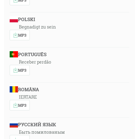
POLSKI
Begnadigt zu sein
MP3
PORTUGUÊS
Receber perdão
MP3
ROMÂNA
IERTARE
MP3
РУССКИЙ ЯЗЫК
Быть помилованым