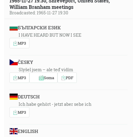
1965-11-27 19:30, Shreveport, United States,
William Branham meetings
Broadcasted: 1965-11-27 19:30
БЪЛГАРСКИ ЕЗИК
I HAVE HEARD BUT NOW I SEE
MP3
ČESKY
Slyšel jsem – ale teď vidím
MP3
Soma
PDF
DEUTSCH
Ich habe gehört - jetzt aber sehe ich
MP3
ENGLISH