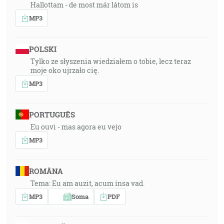
Hallottam - de most már látom is
MP3
POLSKI
Tylko ze słyszenia wiedziałem o tobie, lecz teraz
moje oko ujrzało cię.
MP3
PORTUGUÊS
Eu ouvi - mas agora eu vejo
MP3
ROMÂNA
Tema: Eu am auzit, acum insa vad.
MP3
Soma
PDF