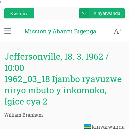
'
Kwinjira
Kinyarwanda
A
+
Mission y'Abantu Bigenga
Jeffersonville, 18. 3. 1962 /
10:00
1962_03_18 Ijambo ryavuzwe
niryo mbuto y'inkomoko,
Igice cya 2
William Branham
kinyarwanda