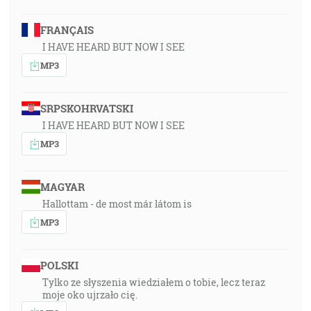
FRANÇAIS
I HAVE HEARD BUT NOW I SEE
MP3
SRPSKOHRVATSKI
I HAVE HEARD BUT NOW I SEE
MP3
MAGYAR
Hallottam - de most már látom is
MP3
POLSKI
Tylko ze słyszenia wiedziałem o tobie, lecz teraz
moje oko ujrzało cię.