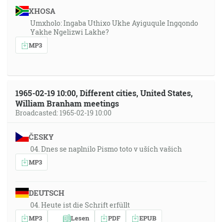
XHOSA
Umxholo: Ingaba Uthixo Ukhe Ayiguqule Ingqondo
Yakhe Ngelizwi Lakhe?
MP3
1965-02-19 10:00, Different cities, United States,
William Branham meetings
Broadcasted: 1965-02-19 10:00
ČESKY
04. Dnes se naplnilo Pismo toto v uších vašich
MP3
DEUTSCH
04. Heute ist die Schrift erfüllt
MP3
Lesen
PDF
EPUB