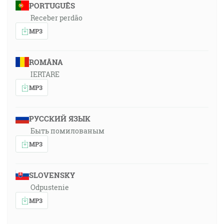
PORTUGUÊS
Receber perdão
MP3
ROMÂNA
IERTARE
MP3
РУССКИЙ ЯЗЫК
Быть помилованым
MP3
SLOVENSKY
Odpustenie
MP3