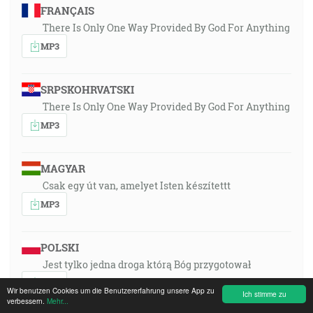
FRANÇAIS
There Is Only One Way Provided By God For Anything
MP3
SRPSKOHRVATSKI
There Is Only One Way Provided By God For Anything
MP3
MAGYAR
Csak egy út van, amelyet Isten készítettt
MP3
POLSKI
Jest tylko jedna droga którą Bóg przygotował
MP3
Wir benutzen Cookies um die Benutzererfahrung unsere App zu
Ich stimme zu
verbessern.
Mehr...