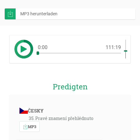
MP3 herunterladen
0:00
111:19
Predigten
ČESKY
35. Pravé znamení přehlédnuto
MP3