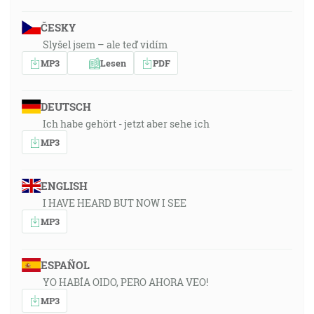
ČESKY
Slyšel jsem – ale teď vidím
MP3
Lesen
PDF
DEUTSCH
Ich habe gehört - jetzt aber sehe ich
MP3
ENGLISH
I HAVE HEARD BUT NOW I SEE
MP3
ESPAÑOL
YO HABÍA OIDO, PERO AHORA VEO!
MP3