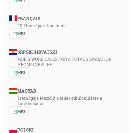
FRANÇAIS
10. Une séparation totale
MP3
SRPSKOHRVATSKI
GOD'S WORD CALLS FOR A TOTAL SEPARATION
FROM UNBELIEF
MP3
MAGYAR
Isten Igéje felszólít a teljes elkülönülésre a
hitetlensétöl
MP3
POLSKI