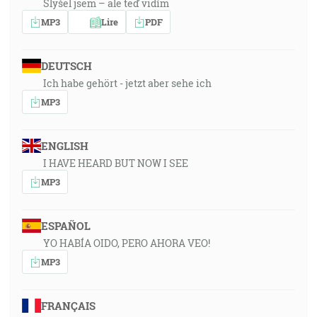
Slyšel jsem – ale teď vidím
MP3
Lire
PDF
DEUTSCH
Ich habe gehört - jetzt aber sehe ich
MP3
ENGLISH
I HAVE HEARD BUT NOW I SEE
MP3
ESPAÑOL
YO HABÍA OIDO, PERO AHORA VEO!
MP3
FRANÇAIS