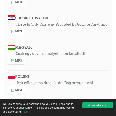
MP3
SRPSKOHRVATSKI
There Is Only One Way Provided By God For Anything
MP3
MAGYAR
Csak egy út van, amelyet Isten készítettt
MP3
POLSKI
Jest tylko jedna droga którą Bóg przygotował
MP3
We use cookies to understand how you use our site and to
PORTUGUÊS
Je suis d'accord
improve your experience. This includes personalizing content
and advertising.
Só há um caminho preparardo por Deus
Plus...