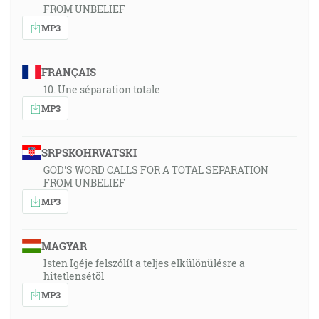
FROM UNBELIEF
MP3
FRANÇAIS
10. Une séparation totale
MP3
SRPSKOHRVATSKI
GOD'S WORD CALLS FOR A TOTAL SEPARATION
FROM UNBELIEF
MP3
MAGYAR
Isten Igéje felszólít a teljes elkülönülésre a
hitetlensétöl
MP3