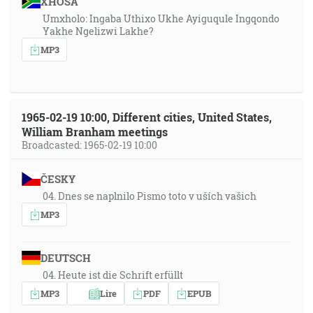
XHOSA
Umxholo: Ingaba Uthixo Ukhe Ayiguqule Ingqondo
Yakhe Ngelizwi Lakhe?
MP3
1965-02-19 10:00, Different cities, United States,
William Branham meetings
Broadcasted: 1965-02-19 10:00
ČESKY
04. Dnes se naplnilo Pismo toto v uších vašich
MP3
DEUTSCH
04. Heute ist die Schrift erfüllt
MP3
Lire
PDF
EPUB