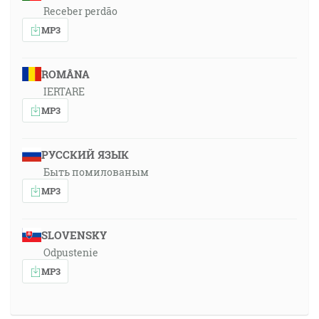
Receber perdão
MP3
ROMÂNA
IERTARE
MP3
РУССКИЙ ЯЗЫК
Быть помилованым
MP3
SLOVENSKY
Odpustenie
MP3