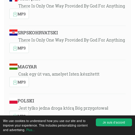
There Is Only One Way Provided By God For Anything
MP3
SRPSKOHRVATSKI
There Is Only One Way Provided By God For Anything
MP3
MAGYAR
Csak egy út van, amelyet Isten készítettt
MP3
POLSKI
Jest tylko jedna droga którą Bóg przygotował
MP3
We use cookies to understand how you use our site and to
Je suis d'accord
improve your experience. This includes personalizing content
and advertising.
Plus...
PORTUGUÊS