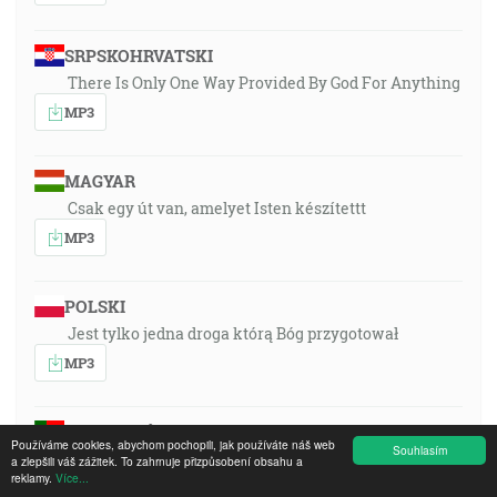
SRPSKOHRVATSKI
There Is Only One Way Provided By God For Anything
MP3
MAGYAR
Csak egy út van, amelyet Isten készítettt
MP3
POLSKI
Jest tylko jedna droga którą Bóg przygotował
MP3
PORTUGUÊS
Používáme cookies, abychom pochopili, jak používáte náš web
Souhlasím
Só há um caminho preparardo por Deus
a zlepšili váš zážitek. To zahrnuje přizpůsobení obsahu a
reklamy.
Více...
MP3