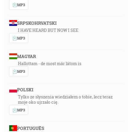
MP3
SRPSKOHRVATSKI
I HAVE HEARD BUT NOW I SEE
MP3
MAGYAR
Hallottam - de most már látom is
MP3
POLSKI
Tylko ze słyszenia wiedziałem o tobie, lecz teraz
moje oko ujrzało cię.
MP3
PORTUGUÊS