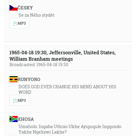
ČESKY
Se za Něho stydět
MP3
1965-04-18 19:30, Jeffersonville, United States,
William Branham meetings
Broadcasted: 1965-04-18 19:30
RUNYORO
DOES GOD EVER CHANGE HIS MIND ABOUT HIS
WORD
MP3
XHOSA
Umxholo: Ingaba Uthixo Ukhe Ayiguqule Ingqondo
Yakhe Ngelizwi Lakhe?