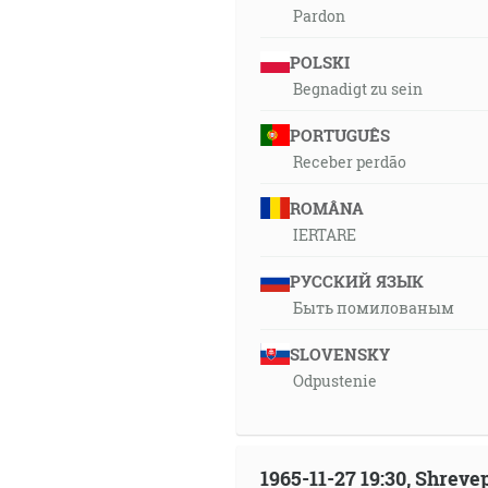
Pardon
POLSKI
Begnadigt zu sein
PORTUGUÊS
Receber perdão
ROMÂNA
IERTARE
РУССКИЙ ЯЗЫК
Быть помилованым
SLOVENSKY
Odpustenie
1965-11-27 19:30, Shrev