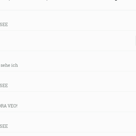
 SEE
r sehe ich
 SEE
ORA VEO!
 SEE