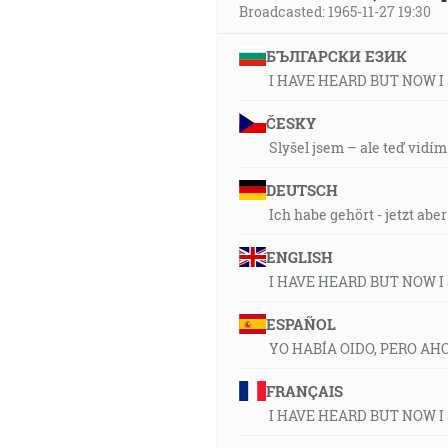
Broadcasted: 1965-11-27 19:30
БЪЛГАРСКИ ЕЗИК
I HAVE HEARD BUT NOW I
ČESKY
Slyšel jsem – ale teď vidím
DEUTSCH
Ich habe gehört - jetzt abe
ENGLISH
I HAVE HEARD BUT NOW I
ESPAÑOL
YO HABÍA OIDO, PERO AH
FRANÇAIS
I HAVE HEARD BUT NOW I