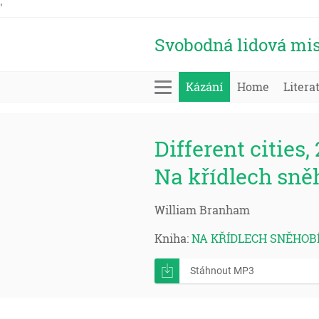
'
Svobodná lidová mis
Kázání
Home
Litera
Different cities, 
Na křídlech sně
William Branham
Kniha:
NA KŘÍDLECH SNĚHOB
Stáhnout MP3