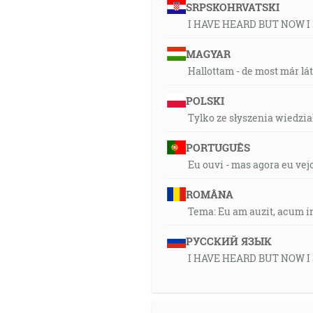
SRPSKOHRVATSKI
I HAVE HEARD BUT NOW I
MAGYAR
Hallottam - de most már lá
POLSKI
Tylko ze słyszenia wiedział
PORTUGUÊS
Eu ouvi - mas agora eu vej
ROMÂNA
Tema: Eu am auzit, acum i
РУССКИЙ ЯЗЫК
I HAVE HEARD BUT NOW I