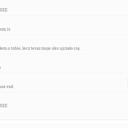
 SEE
tom is
em o tobie, lecz teraz moje oko ujrzało cię.
o
nsa vad.
 SEE