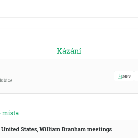
Kázání
MP3
lubice
o místa
n, United States, William Branham meetings