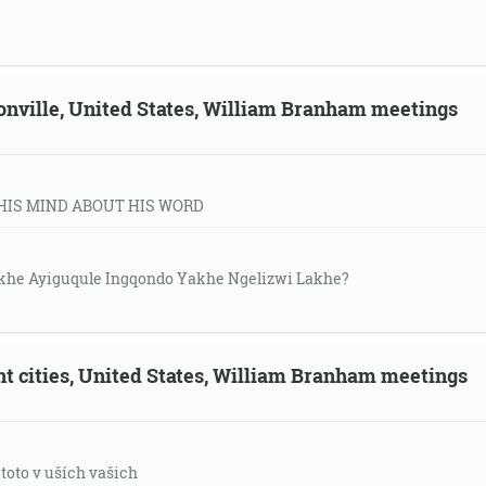
sonville, United States, William Branham meetings
HIS MIND ABOUT HIS WORD
khe Ayiguqule Ingqondo Yakhe Ngelizwi Lakhe?
ent cities, United States, William Branham meetings
 toto v uších vašich