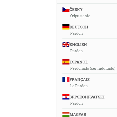
ČESKY
Odpustenie
DEUTSCH
Pardon
ENGLISH
Pardon
ESPAÑOL
Perdonado (ser indultado)
FRANÇAIS
Le Pardon
SRPSKOHRVATSKI
Pardon
MAGYAR