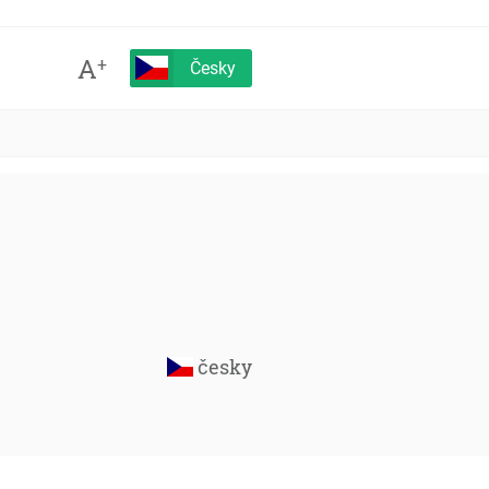
A
+
Česky
česky