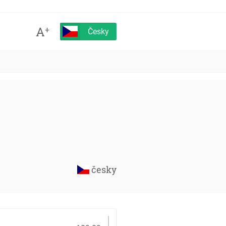
A
+
Česky
česky