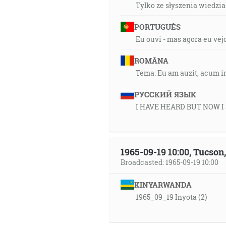
Tylko ze słyszenia wiedział
PORTUGUÊS
Eu ouvi - mas agora eu vej
ROMÂNA
Tema: Eu am auzit, acum i
РУССКИЙ ЯЗЫК
I HAVE HEARD BUT NOW I
1965-09-19 10:00, Tucso
Broadcasted: 1965-09-19 10:00
KINYARWANDA
1965_09_19 Inyota (2)