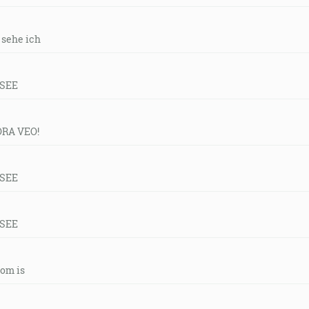
r sehe ich
 SEE
ORA VEO!
 SEE
 SEE
tom is