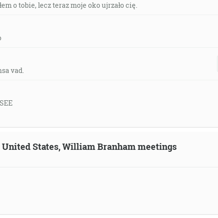
em o tobie, lecz teraz moje oko ujrzało cię.
o
nsa vad.
 SEE
n, United States, William Branham meetings