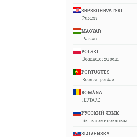
SRPSKOHRVATSKI
Pardon
MAGYAR
Pardon
POLSKI
Begnadigt zu sein
PORTUGUÊS
Receber perdão
ROMÂNA
IERTARE
РУССКИЙ ЯЗЫК
Быть помилованым
SLOVENSKY