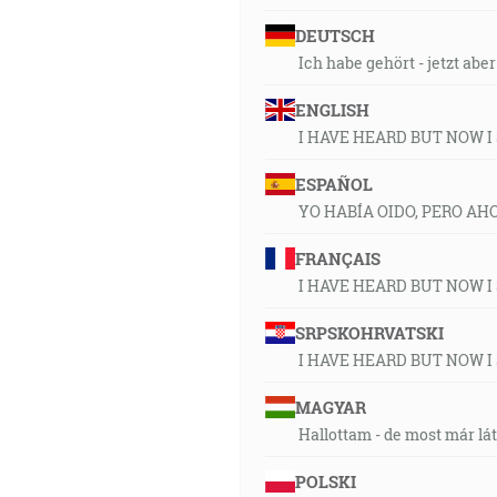
DEUTSCH
Ich habe gehört - jetzt abe
ENGLISH
I HAVE HEARD BUT NOW I
ESPAÑOL
YO HABÍA OIDO, PERO AH
FRANÇAIS
I HAVE HEARD BUT NOW I
SRPSKOHRVATSKI
I HAVE HEARD BUT NOW I
MAGYAR
Hallottam - de most már lá
POLSKI