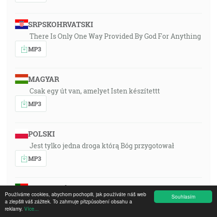
SRPSKOHRVATSKI
There Is Only One Way Provided By God For Anything
MP3
MAGYAR
Csak egy út van, amelyet Isten készítettt
MP3
POLSKI
Jest tylko jedna droga którą Bóg przygotował
MP3
PORTUGUÊS
Používáme cookies, abychom pochopili, jak používáte náš web
Souhlasím
Só há um caminho preparardo por Deus
a zlepšili váš zážitek. To zahrnuje přizpůsobení obsahu a
reklamy.
Více...
MP3