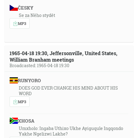
ČESKY
Se za Něho stydět
MP3
1965-04-18 19:30, Jeffersonville, United States,
William Branham meetings
Broadcasted: 1965-04-18 19:30
RUNYORO
DOES GOD EVER CHANGE HIS MIND ABOUT HIS
WORD
MP3
XHOSA
Umxholo: Ingaba Uthixo Ukhe Ayiguqule Ingqondo
Yakhe Ngelizwi Lakhe?