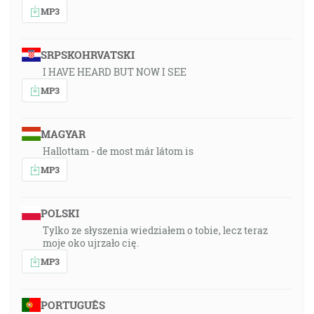
MP3
SRPSKOHRVATSKI
I HAVE HEARD BUT NOW I SEE
MP3
MAGYAR
Hallottam - de most már látom is
MP3
POLSKI
Tylko ze słyszenia wiedziałem o tobie, lecz teraz
moje oko ujrzało cię.
MP3
PORTUGUÊS