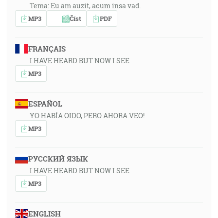
Tema: Eu am auzit, acum insa vad.
MP3
Číst
PDF
FRANÇAIS
I HAVE HEARD BUT NOW I SEE
MP3
ESPAÑOL
YO HABÍA OIDO, PERO AHORA VEO!
MP3
РУССКИЙ ЯЗЫК
I HAVE HEARD BUT NOW I SEE
MP3
ENGLISH