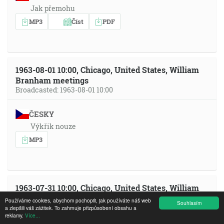
Jak přemohu
MP3
Číst
PDF
1963-08-01 10:00, Chicago, United States, William
Branham meetings
Broadcasted: 1963-08-01 10:00
ČESKY
Výkřik nouze
MP3
1963-07-31 10:00, Chicago, United States, William
Branham meetings
Používáme cookies, abychom pochopili, jak používáte náš web
Souhlasím
Broadcasted: 1963-07-31 10:00
a zlepšili váš zážitek. To zahrnuje přizpůsobení obsahu a
reklamy.
Více...