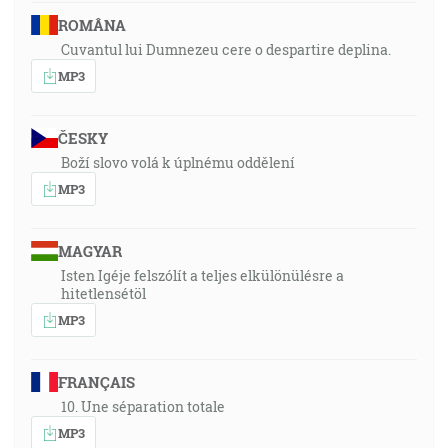
ROMÂNA
Cuvantul lui Dumnezeu cere o despartire deplina.
MP3
ČESKY
Boží slovo volá k úplnému oddělení
MP3
MAGYAR
Isten Igéje felszólít a teljes elkülönülésre a
hitetlensétöl
MP3
FRANÇAIS
10. Une séparation totale
MP3