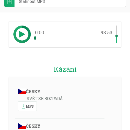
Stáhnout MP3
0:00
98:53
Kázání
ČESKY
SVĚT SE ROZPADÁ
MP3
ČESKY