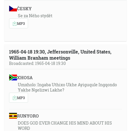
ČESKY
Se za Něho stydět
MP3
1965-04-18 19:30, Jeffersonville, United States,
William Branham meetings
Broadcasted: 1965-04-18 19:30
XHOSA
Umxholo: Ingaba Uthixo Ukhe Ayiguqule Ingqondo
Yakhe Ngelizwi Lakhe?
MP3
RUNYORO
DOES GOD EVER CHANGE HIS MIND ABOUT HIS
WORD