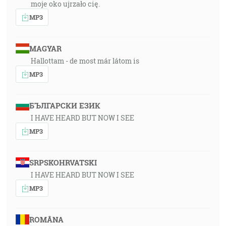
moje oko ujrzało cię.
MP3
MAGYAR
Hallottam - de most már látom is
MP3
БЪЛГАРСКИ ЕЗИК
I HAVE HEARD BUT NOW I SEE
MP3
SRPSKOHRVATSKI
I HAVE HEARD BUT NOW I SEE
MP3
ROMÂNA