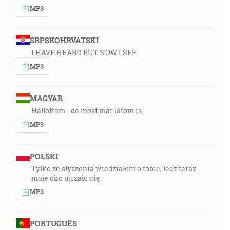
MP3
SRPSKOHRVATSKI
I HAVE HEARD BUT NOW I SEE
MP3
MAGYAR
Hallottam - de most már látom is
MP3
POLSKI
Tylko ze słyszenia wiedziałem o tobie, lecz teraz
moje oko ujrzało cię.
MP3
PORTUGUÊS