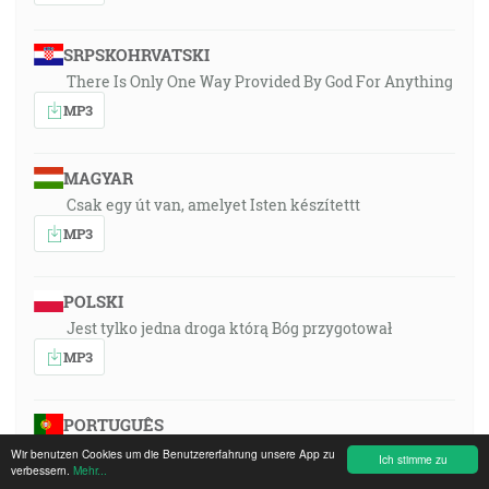
SRPSKOHRVATSKI
There Is Only One Way Provided By God For Anything
MP3
MAGYAR
Csak egy út van, amelyet Isten készítettt
MP3
POLSKI
Jest tylko jedna droga którą Bóg przygotował
MP3
PORTUGUÊS
Só há um caminho preparardo por Deus
Wir benutzen Cookies um die Benutzererfahrung unsere App zu
Ich stimme zu
verbessern.
Mehr...
MP3