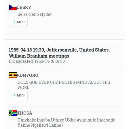
ČESKY
Se za Něho stydět
MP3
1965-04-18 19:30, Jeffersonville, United States,
William Branham meetings
Broadcasted: 1965-04-18 19:30
RUNYORO
DOES GOD EVER CHANGE HIS MIND ABOUT HIS
WORD
MP3
XHOSA
Umxholo: Ingaba Uthixo Ukhe Ayiguqule Ingqondo
Yakhe Ngelizwi Lakhe?