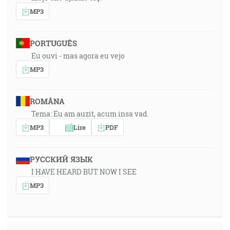
MP3
PORTUGUÊS
Eu ouvi - mas agora eu vejo
MP3
ROMÂNA
Tema: Eu am auzit, acum insa vad.
MP3
Lire
PDF
РУССКИЙ ЯЗЫК
I HAVE HEARD BUT NOW I SEE
MP3