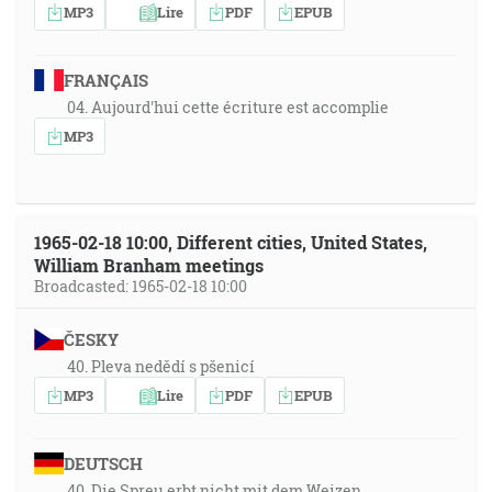
MP3
Lire
PDF
EPUB
FRANÇAIS
04. Aujourd'hui cette écriture est accomplie
MP3
1965-02-18 10:00, Different cities, United States,
William Branham meetings
Broadcasted: 1965-02-18 10:00
ČESKY
40. Pleva nedědí s pšenicí
MP3
Lire
PDF
EPUB
DEUTSCH
40. Die Spreu erbt nicht mit dem Weizen