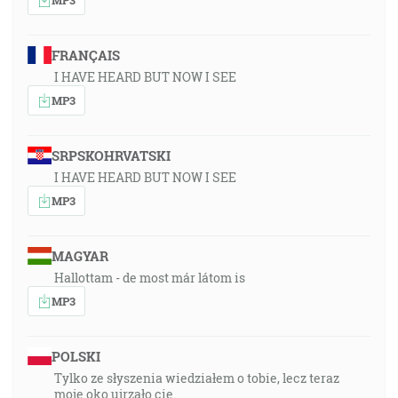
FRANÇAIS
I HAVE HEARD BUT NOW I SEE
MP3
SRPSKOHRVATSKI
I HAVE HEARD BUT NOW I SEE
MP3
MAGYAR
Hallottam - de most már látom is
MP3
POLSKI
Tylko ze słyszenia wiedziałem o tobie, lecz teraz
moje oko ujrzało cię.