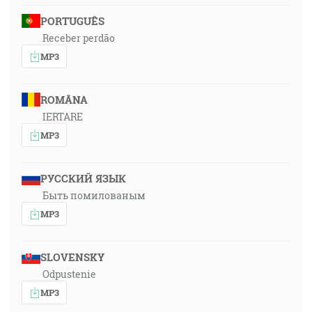
PORTUGUÊS
Receber perdão
MP3
ROMÂNA
IERTARE
MP3
РУССКИЙ ЯЗЫК
Быть помилованым
MP3
SLOVENSKY
Odpustenie
MP3