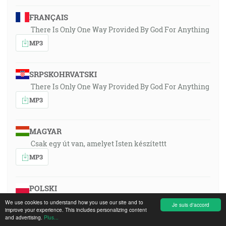
FRANÇAIS
There Is Only One Way Provided By God For Anything
MP3
SRPSKOHRVATSKI
There Is Only One Way Provided By God For Anything
MP3
MAGYAR
Csak egy út van, amelyet Isten készítettt
MP3
POLSKI
Jest tylko jedna droga którą Bóg przygotował
We use cookies to understand how you use our site and to
Je suis d'accord
improve your experience. This includes personalizing content
MP3
and advertising.
Plus...