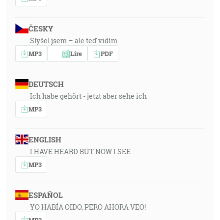
ČESKY
Slyšel jsem – ale teď vidím
MP3
Lire
PDF
DEUTSCH
Ich habe gehört - jetzt aber sehe ich
MP3
ENGLISH
I HAVE HEARD BUT NOW I SEE
MP3
ESPAÑOL
YO HABÍA OIDO, PERO AHORA VEO!
MP3