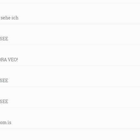
r sehe ich
 SEE
ORA VEO!
 SEE
 SEE
tom is