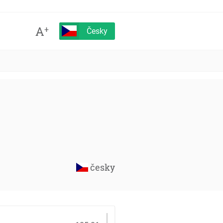
A
+
Česky
česky