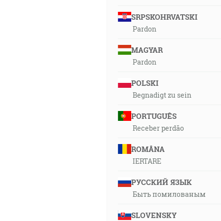
SRPSKOHRVATSKI
Pardon
MAGYAR
Pardon
POLSKI
Begnadigt zu sein
PORTUGUÊS
Receber perdão
ROMÂNA
IERTARE
РУССКИЙ ЯЗЫК
Быть помилованым
SLOVENSKY