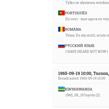
Tylko ze słyszenia wiedział
PORTUGUÊS
Eu ouvi - mas agora eu vej
ROMÂNA
Tema: Eu am auzit, acum i
РУССКИЙ ЯЗЫК
I HAVE HEARD BUT NOW I
1965-09-19 10:00, Tucso
Broadcasted: 1965-09-19 10:00
KINYARWANDA
1965_09_19 Inyota (2)