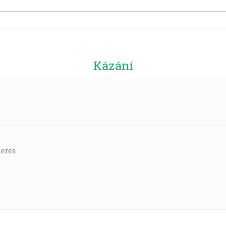
Kázání
ieres