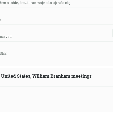
em o tobie, lecz teraz moje oko ujrzało cię.
o
nsa vad.
 SEE
n, United States, William Branham meetings