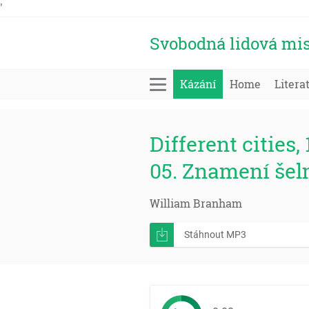
'
Svobodná lidová mis
Kázání
Home
Litera
Different cities, 
05. Znamení še
William Branham
Stáhnout MP3