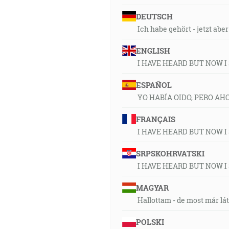
DEUTSCH
Ich habe gehört - jetzt abe
ENGLISH
I HAVE HEARD BUT NOW I
ESPAÑOL
YO HABÍA OIDO, PERO AH
FRANÇAIS
I HAVE HEARD BUT NOW I
SRPSKOHRVATSKI
I HAVE HEARD BUT NOW I
MAGYAR
Hallottam - de most már lá
POLSKI