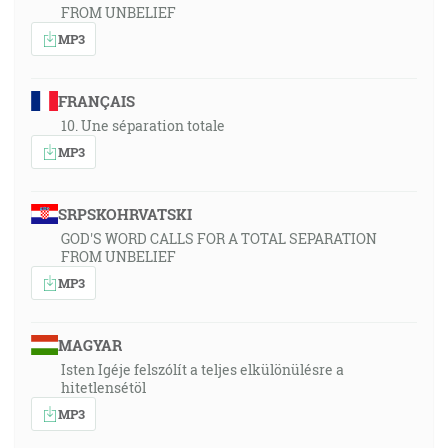
FROM UNBELIEF
MP3
FRANÇAIS
10. Une séparation totale
MP3
SRPSKOHRVATSKI
GOD'S WORD CALLS FOR A TOTAL SEPARATION
FROM UNBELIEF
MP3
MAGYAR
Isten Igéje felszólít a teljes elkülönülésre a
hitetlensétöl
MP3