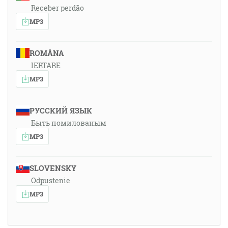
Receber perdão
MP3
ROMÂNA
IERTARE
MP3
РУССКИЙ ЯЗЫК
Быть помилованым
MP3
SLOVENSKY
Odpustenie
MP3