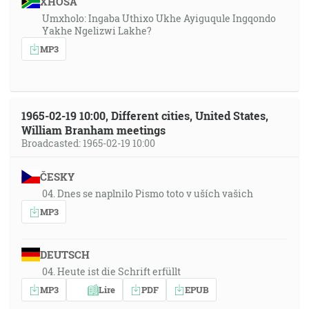
XHOSA
Umxholo: Ingaba Uthixo Ukhe Ayiguqule Ingqondo
Yakhe Ngelizwi Lakhe?
MP3
1965-02-19 10:00, Different cities, United States,
William Branham meetings
Broadcasted: 1965-02-19 10:00
ČESKY
04. Dnes se naplnilo Pismo toto v uších vašich
MP3
DEUTSCH
04. Heute ist die Schrift erfüllt
MP3
Lire
PDF
EPUB