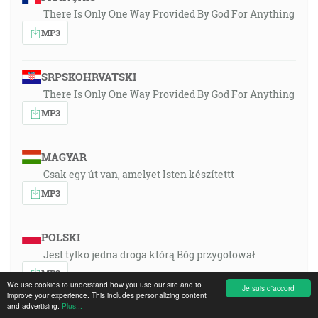
There Is Only One Way Provided By God For Anything
MP3
SRPSKOHRVATSKI
There Is Only One Way Provided By God For Anything
MP3
MAGYAR
Csak egy út van, amelyet Isten készítettt
MP3
POLSKI
Jest tylko jedna droga którą Bóg przygotował
MP3
We use cookies to understand how you use our site and to
Je suis d'accord
improve your experience. This includes personalizing content
and advertising.
Plus...
PORTUGUÊS