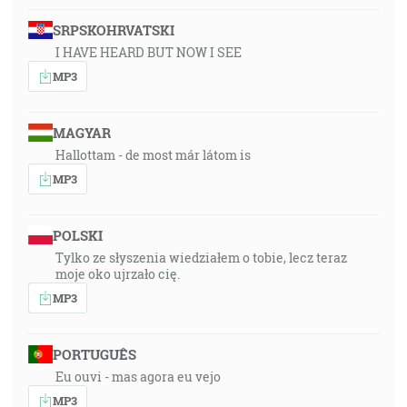
SRPSKOHRVATSKI
I HAVE HEARD BUT NOW I SEE
MP3
MAGYAR
Hallottam - de most már látom is
MP3
POLSKI
Tylko ze słyszenia wiedziałem o tobie, lecz teraz
moje oko ujrzało cię.
MP3
PORTUGUÊS
Eu ouvi - mas agora eu vejo
MP3