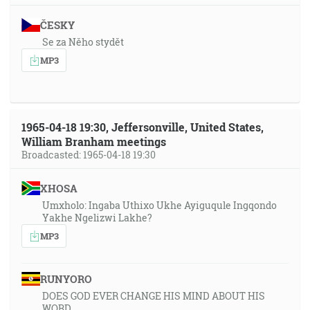
ČESKY
Se za Něho stydět
MP3
1965-04-18 19:30, Jeffersonville, United States,
William Branham meetings
Broadcasted: 1965-04-18 19:30
XHOSA
Umxholo: Ingaba Uthixo Ukhe Ayiguqule Ingqondo
Yakhe Ngelizwi Lakhe?
MP3
RUNYORO
DOES GOD EVER CHANGE HIS MIND ABOUT HIS
WORD