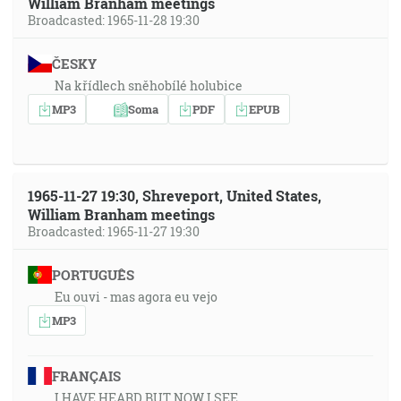
William Branham meetings
Broadcasted: 1965-11-28 19:30
ČESKY
Na křídlech sněhobílé holubice
MP3
Soma
PDF
EPUB
1965-11-27 19:30, Shreveport, United States,
William Branham meetings
Broadcasted: 1965-11-27 19:30
PORTUGUÊS
Eu ouvi - mas agora eu vejo
MP3
FRANÇAIS
I HAVE HEARD BUT NOW I SEE