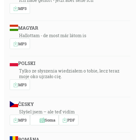
Ich habe gehört - jetzt aber sehe ich
MP3
MAGYAR
Hallottam - de most már látom is
MP3
POLSKI
Tylko ze słyszenia wiedziałem o tobie, lecz teraz
moje oko ujrzało cię.
MP3
ČESKY
Slyšel jsem – ale teď vidím
MP3
Soma
PDF
ROMÂNA