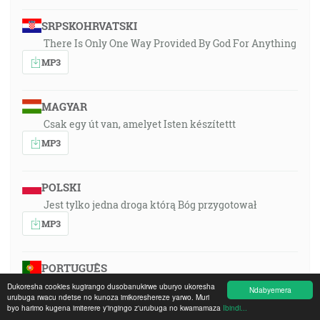
SRPSKOHRVATSKI
There Is Only One Way Provided By God For Anything
MP3
MAGYAR
Csak egy út van, amelyet Isten készítettt
MP3
POLSKI
Jest tylko jedna droga którą Bóg przygotował
MP3
PORTUGUÊS
Só há um caminho preparardo por Deus
Dukoresha cookies kugirango dusobanukirwe uburyo ukoresha
Ndabyemera
urubuga rwacu ndetse no kunoza imikoreshereze yarwo. Muri
MP3
byo harimo kugena imiterere y'ingingo z'urubuga no kwamamaza
Ibindi...