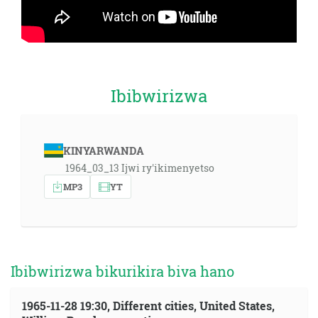
Ibibwirizwa
KINYARWANDA
1964_03_13 Ijwi ry'ikimenyetso
MP3
YT
Ibibwirizwa bikurikira biva hano
1965-11-28 19:30, Different cities, United States,