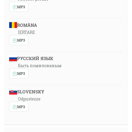
MP3
ROMÂNA
IERTARE
MP3
РУССКИЙ ЯЗЫК
Быть помилованым
MP3
SLOVENSKY
Odpustenie
MP3