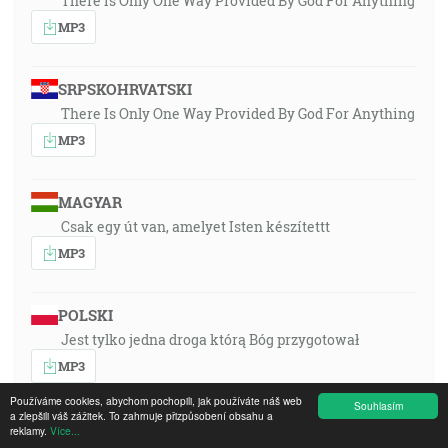
There Is Only One Way Provided By God For Anything
MP3
SRPSKOHRVATSKI
There Is Only One Way Provided By God For Anything
MP3
MAGYAR
Csak egy út van, amelyet Isten készítettt
MP3
POLSKI
Jest tylko jedna droga którą Bóg przygotował
MP3
Používáme cookies, abychom pochopili, jak používáte náš web
Souhlasím
a zlepšili váš zážitek. To zahrnuje přizpůsobení obsahu a
PORTUGUÊS
reklamy.
Více...