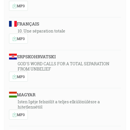
MP3
FRANÇAIS
10. Une séparation totale
MP3
SRPSKOHRVATSKI
GOD'S WORD CALLS FOR A TOTAL SEPARATION
FROM UNBELIEF
MP3
MAGYAR
Isten Igéje felszólít a teljes elkülönülésre a
hitetlensétöl
MP3