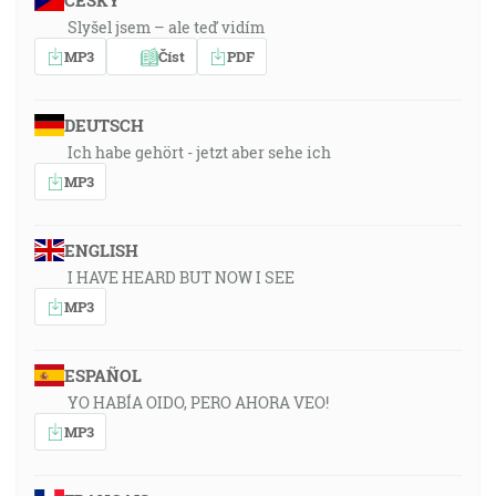
ČESKY
Slyšel jsem – ale teď vidím
MP3
Číst
PDF
DEUTSCH
Ich habe gehört - jetzt aber sehe ich
MP3
ENGLISH
I HAVE HEARD BUT NOW I SEE
MP3
ESPAÑOL
YO HABÍA OIDO, PERO AHORA VEO!
MP3