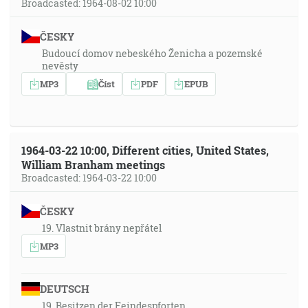
Broadcasted: 1964-08-02 10:00
ČESKY
Budoucí domov nebeského Ženicha a pozemské
nevěsty
MP3
Číst
PDF
EPUB
1964-03-22 10:00, Different cities, United States,
William Branham meetings
Broadcasted: 1964-03-22 10:00
ČESKY
19. Vlastnit brány nepřátel
MP3
DEUTSCH
19. Besitzen der Feindespforten