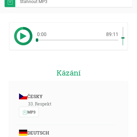
Stáhnout MP3
0:00
89:11
Kázání
ČESKY
33. Respekt
MP3
DEUTSCH