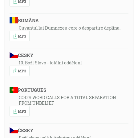
MP3
ROMÂNA
Cuvantul lui Dumnezeu cere o despartire deplina.
MP3
ČESKY
10. Boží Slovo - totální oddělení
MP3
PORTUGUÊS
GOD'S WORD CALLS FOR A TOTAL SEPARATION
FROM UNBELIEF
MP3
ČESKY
Boží slovo volá k úplnému oddělení