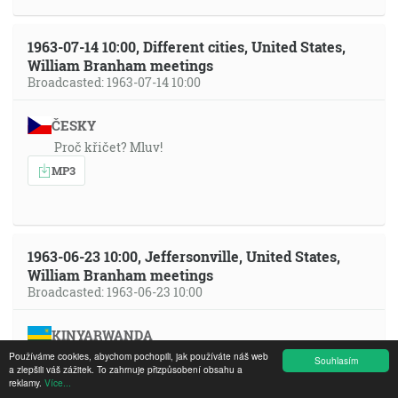
1963-07-14 10:00, Different cities, United States,
William Branham meetings
Broadcasted: 1963-07-14 10:00
ČESKY
Proč křičet? Mluv!
MP3
1963-06-23 10:00, Jeffersonville, United States,
William Branham meetings
Broadcasted: 1963-06-23 10:00
KINYARWANDA
1963_06_23 Ikimenyetso gitukura cyo kuza Kwe
Používáme cookies, abychom pochopili, jak používáte náš web
Souhlasím
a zlepšili váš zážitek. To zahrnuje přizpůsobení obsahu a
MP3
YT
reklamy.
Více...