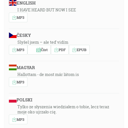
ENGLISH
I HAVE HEARD BUT NOW I SEE
MP3
ČESKY
Slyšel jsem – ale teď vidím
MP3
Číst
PDF
EPUB
MAGYAR
Hallottam - de most már látom is
MP3
POLSKI
Tylko ze słyszenia wiedziałem o tobie, lecz teraz
moje oko ujrzało cię.
MP3