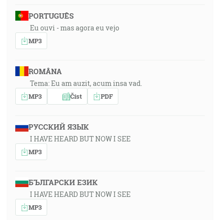
PORTUGUÊS
Eu ouvi - mas agora eu vejo
MP3
ROMÂNA
Tema: Eu am auzit, acum insa vad.
MP3
Číst
PDF
РУССКИЙ ЯЗЫК
I HAVE HEARD BUT NOW I SEE
MP3
БЪЛГАРСКИ ЕЗИК
I HAVE HEARD BUT NOW I SEE
MP3