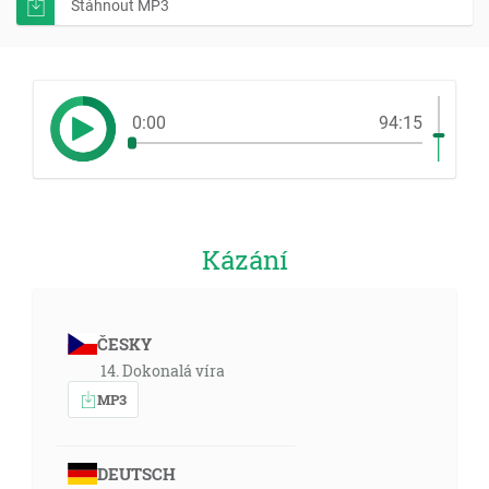
Stáhnout MP3
0:00
94:15
Kázání
ČESKY
14. Dokonalá víra
MP3
DEUTSCH