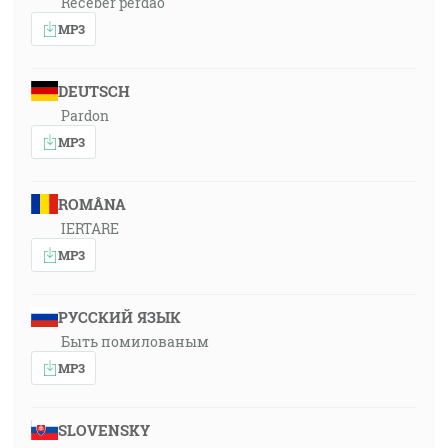
Receber perdão
MP3
DEUTSCH
Pardon
MP3
ROMÂNA
IERTARE
MP3
РУССКИЙ ЯЗЫК
Быть помилованым
MP3
SLOVENSKY