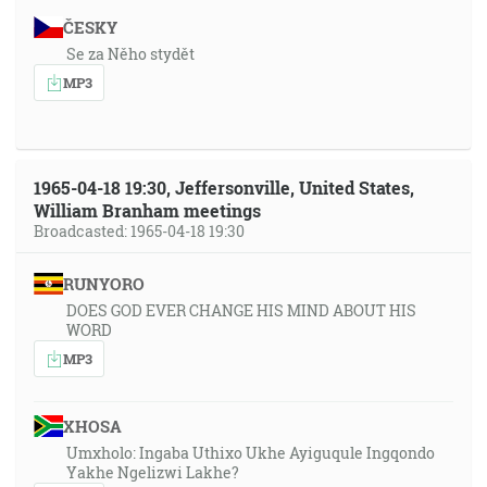
ČESKY
Se za Něho stydět
MP3
1965-04-18 19:30, Jeffersonville, United States,
William Branham meetings
Broadcasted: 1965-04-18 19:30
RUNYORO
DOES GOD EVER CHANGE HIS MIND ABOUT HIS
WORD
MP3
XHOSA
Umxholo: Ingaba Uthixo Ukhe Ayiguqule Ingqondo
Yakhe Ngelizwi Lakhe?