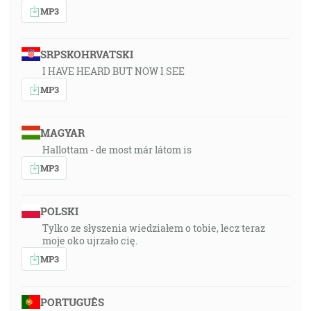
MP3
SRPSKOHRVATSKI
I HAVE HEARD BUT NOW I SEE
MP3
MAGYAR
Hallottam - de most már látom is
MP3
POLSKI
Tylko ze słyszenia wiedziałem o tobie, lecz teraz
moje oko ujrzało cię.
MP3
PORTUGUÊS