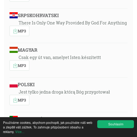
SRPSKOHRVATSKI
There Is Only One Way Provided By God For Anything
MP3
MAGYAR
Csak egy út van, amelyet Isten készítettt
MP3
POLSKI
Jest tylko jedna droga którą Bóg przygotował
MP3
PORTUGUÊS
Používáme cookies, abychom pochopili, jak používáte náš web
Souhlasím
Só há um caminho preparardo por Deus
a zlepšili váš zážitek. To zahrnuje přizpůsobení obsahu a
reklamy.
Více...
MP3