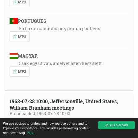
MP3
PORTUGUÊS
Só há um caminho preparardo por Deus
MP3
MAGYAR
Csak egy út van, amelyet Isten készítettt
MP3
1963-07-28 10:00, Jeffersonville, United States,
William Branham meetings
Broadcasted: 1963-07-28 10:00
We use cookies to understand how you use our site and to
Je suis d'accord
ČESKY
improve your experience. This includes personalizing content
and advertising.
Plus...
Kristus jest tajemství Boží zjevené