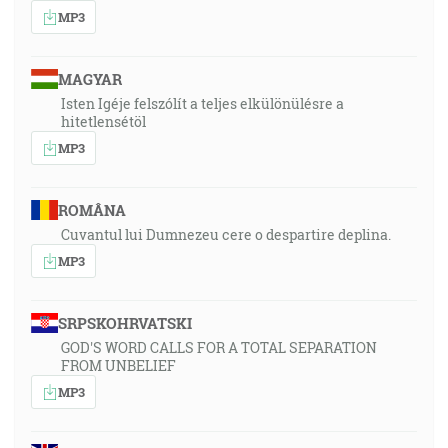
MP3
MAGYAR
Isten Igéje felszólít a teljes elkülönülésre a
hitetlensétöl
MP3
ROMÂNA
Cuvantul lui Dumnezeu cere o despartire deplina.
MP3
SRPSKOHRVATSKI
GOD'S WORD CALLS FOR A TOTAL SEPARATION
FROM UNBELIEF
MP3