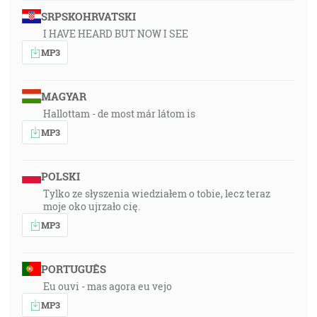
SRPSKOHRVATSKI
I HAVE HEARD BUT NOW I SEE
MP3
MAGYAR
Hallottam - de most már látom is
MP3
POLSKI
Tylko ze słyszenia wiedziałem o tobie, lecz teraz
moje oko ujrzało cię.
MP3
PORTUGUÊS
Eu ouvi - mas agora eu vejo
MP3