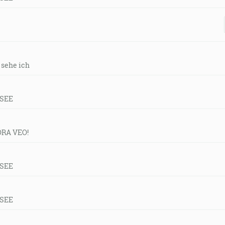
r sehe ich
 SEE
ORA VEO!
 SEE
 SEE