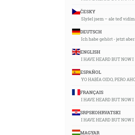
ČESKY
Slyšel jsem – ale teď vidím
DEUTSCH
Ich habe gehört - jetzt abe
ENGLISH
I HAVE HEARD BUT NOW I
ESPAÑOL
YO HABÍA OIDO, PERO AH
FRANÇAIS
I HAVE HEARD BUT NOW I
SRPSKOHRVATSKI
I HAVE HEARD BUT NOW I
MAGYAR