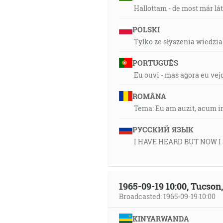
Hallottam - de most már lá
POLSKI
Tylko ze słyszenia wiedział
PORTUGUÊS
Eu ouvi - mas agora eu vej
ROMÂNA
Tema: Eu am auzit, acum i
РУССКИЙ ЯЗЫК
I HAVE HEARD BUT NOW I
1965-09-19 10:00, Tucso
Broadcasted: 1965-09-19 10:00
KINYARWANDA