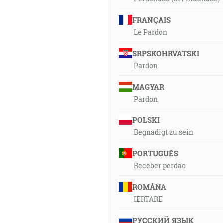
FRANÇAIS
Le Pardon
SRPSKOHRVATSKI
Pardon
MAGYAR
Pardon
POLSKI
Begnadigt zu sein
PORTUGUÊS
Receber perdão
ROMÂNA
IERTARE
РУССКИЙ ЯЗЫК