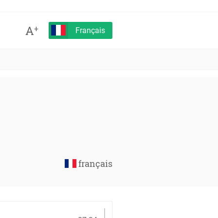
A
+
Français
français