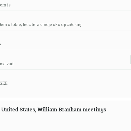
tom is
em o tobie, lecz teraz moje oko ujrzało cię.
o
nsa vad.
 SEE
n, United States, William Branham meetings