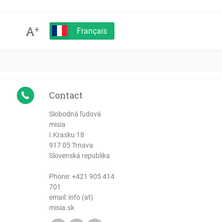
A
+
Français
Contact
Slobodná ľudová
misia
I.Krasku 18
917 05 Trnava
Slovenská republika
Phone:
+421 905 414
701
email: info (at)
misia.sk