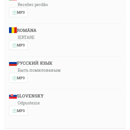
Receber perdão
MP3
ROMÂNA
IERTARE
MP3
РУССКИЙ ЯЗЫК
Быть помилованым
MP3
SLOVENSKY
Odpustenie
MP3