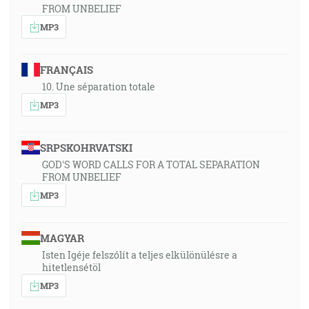
FROM UNBELIEF
MP3
FRANÇAIS
10. Une séparation totale
MP3
SRPSKOHRVATSKI
GOD'S WORD CALLS FOR A TOTAL SEPARATION
FROM UNBELIEF
MP3
MAGYAR
Isten Igéje felszólít a teljes elkülönülésre a
hitetlensétöl
MP3