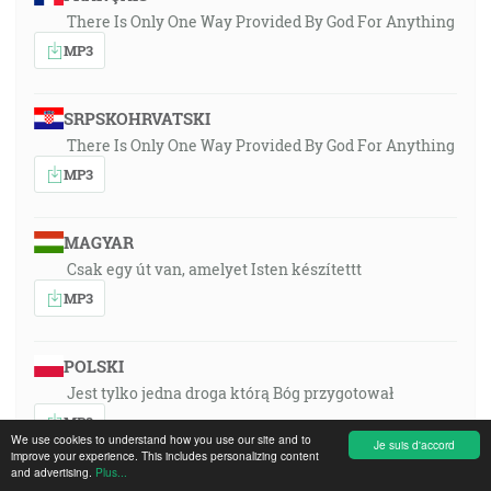
There Is Only One Way Provided By God For Anything
MP3
SRPSKOHRVATSKI
There Is Only One Way Provided By God For Anything
MP3
MAGYAR
Csak egy út van, amelyet Isten készítettt
MP3
POLSKI
Jest tylko jedna droga którą Bóg przygotował
MP3
We use cookies to understand how you use our site and to
Je suis d'accord
improve your experience. This includes personalizing content
and advertising.
Plus...
PORTUGUÊS