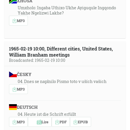
XHOSA
Umxholo: Ingaba Uthixo Ukhe Ayiguqule Ingqondo
Yakhe Ngelizwi Lakhe?
MP3
1965-02-19 10:00, Different cities, United States,
William Branham meetings
Broadcasted: 1965-02-19 10:00
ČESKY
04. Dnes se naplnilo Pismo toto v uších vašich
MP3
DEUTSCH
04. Heute ist die Schrift erfüllt
MP3
Lire
PDF
EPUB