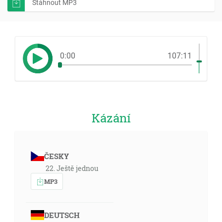
Stáhnout MP3
0:00
107:11
Kázání
ČESKY
22. Ještě jednou
MP3
DEUTSCH