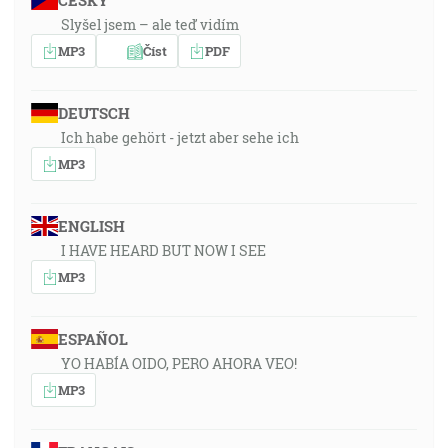
ČESKY
Slyšel jsem – ale teď vidím
MP3
Číst
PDF
DEUTSCH
Ich habe gehört - jetzt aber sehe ich
MP3
ENGLISH
I HAVE HEARD BUT NOW I SEE
MP3
ESPAÑOL
YO HABÍA OIDO, PERO AHORA VEO!
MP3