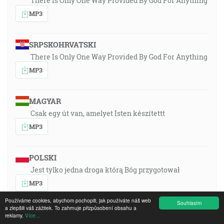
There Is Only One Way Provided By God For Anything
MP3
SRPSKOHRVATSKI
There Is Only One Way Provided By God For Anything
MP3
MAGYAR
Csak egy út van, amelyet Isten készítettt
MP3
POLSKI
Jest tylko jedna droga którą Bóg przygotował
MP3
Používáme cookies, abychom pochopili, jak používáte náš web
Souhlasím
a zlepšili váš zážitek. To zahrnuje přizpůsobení obsahu a
PORTUGUÊS
reklamy.
Více...