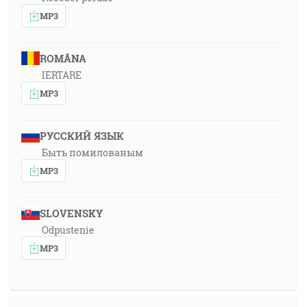
MP3
ROMÂNA
IERTARE
MP3
РУССКИЙ ЯЗЫК
Быть помилованым
MP3
SLOVENSKY
Odpustenie
MP3