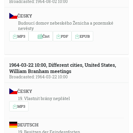
Broadcasted: 1964-08-02 10:00
ČESKY
Budoucí domov nebeského Ženicha a pozemské
nevěsty
MP3
Číst
PDF
EPUB
1964-03-22 10:00, Different cities, United States,
William Branham meetings
Broadcasted: 1964-03-22 10:00
ČESKY
19. Vlastnit brány nepřátel
MP3
DEUTSCH
19. Besitzen der Feindespforten