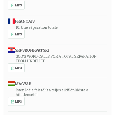
MP3
FRANÇAIS
10. Une séparation totale
MP3
SRPSKOHRVATSKI
GOD'S WORD CALLS FOR A TOTAL SEPARATION
FROM UNBELIEF
MP3
MAGYAR
Isten Igéje felszólít a teljes elkülönülésre a
hitetlensétöl
MP3