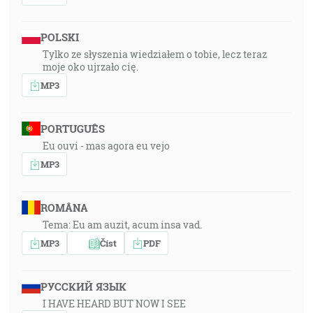
POLSKI
Tylko ze słyszenia wiedziałem o tobie, lecz teraz
moje oko ujrzało cię.
MP3
PORTUGUÊS
Eu ouvi - mas agora eu vejo
MP3
ROMÂNA
Tema: Eu am auzit, acum insa vad.
MP3
Číst
PDF
РУССКИЙ ЯЗЫК
I HAVE HEARD BUT NOW I SEE