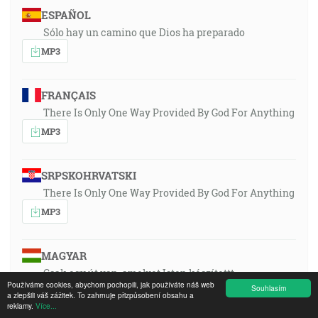
ESPAÑOL
Sólo hay un camino que Dios ha preparado
MP3
FRANÇAIS
There Is Only One Way Provided By God For Anything
MP3
SRPSKOHRVATSKI
There Is Only One Way Provided By God For Anything
MP3
MAGYAR
Csak egy út van, amelyet Isten készítettt
Používáme cookies, abychom pochopili, jak používáte náš web
Souhlasím
MP3
a zlepšili váš zážitek. To zahrnuje přizpůsobení obsahu a
reklamy.
Více...