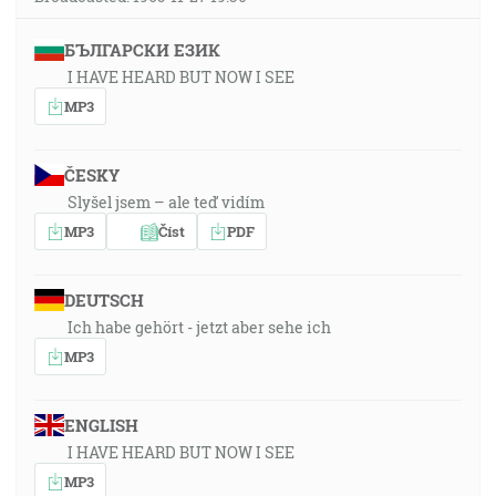
БЪЛГАРСКИ ЕЗИК
I HAVE HEARD BUT NOW I SEE
MP3
ČESKY
Slyšel jsem – ale teď vidím
MP3
Číst
PDF
DEUTSCH
Ich habe gehört - jetzt aber sehe ich
MP3
ENGLISH
I HAVE HEARD BUT NOW I SEE
MP3