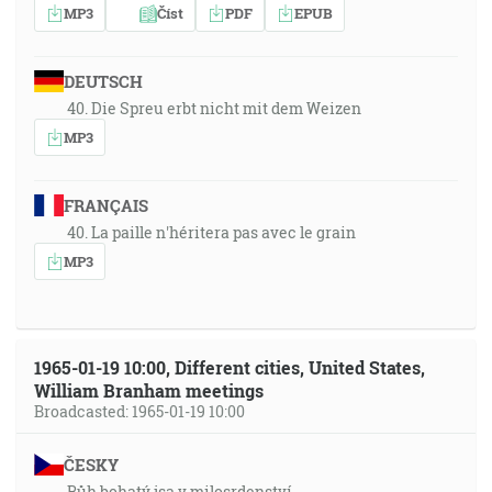
MP3
Číst
PDF
EPUB
DEUTSCH
40. Die Spreu erbt nicht mit dem Weizen
MP3
FRANÇAIS
40. La paille n'héritera pas avec le grain
MP3
1965-01-19 10:00, Different cities, United States,
William Branham meetings
Broadcasted: 1965-01-19 10:00
ČESKY
Bůh bohatý jsa v milosrdenství