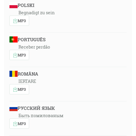
POLSKI
Begnadigt zu sein
MP3
PORTUGUÊS
Receber perdão
MP3
ROMÂNA
IERTARE
MP3
РУССКИЙ ЯЗЫК
Быть помилованым
MP3