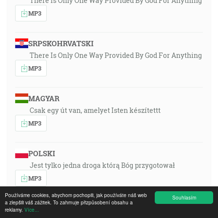
There Is Only One Way Provided By God For Anything
MP3
SRPSKOHRVATSKI
There Is Only One Way Provided By God For Anything
MP3
MAGYAR
Csak egy út van, amelyet Isten készítettt
MP3
POLSKI
Jest tylko jedna droga którą Bóg przygotował
MP3
Používáme cookies, abychom pochopili, jak používáte náš web
Souhlasím
a zlepšili váš zážitek. To zahrnuje přizpůsobení obsahu a
PORTUGUÊS
reklamy.
Více...