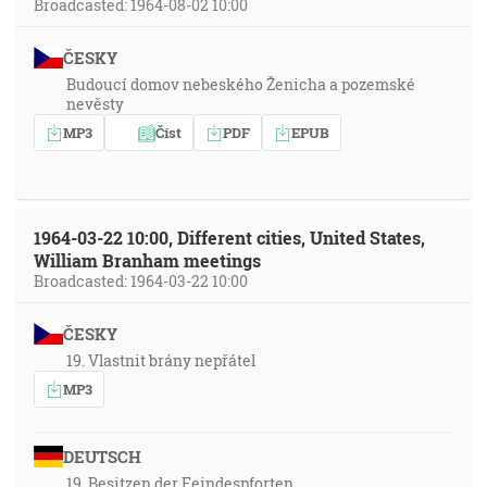
Broadcasted: 1964-08-02 10:00
ČESKY
Budoucí domov nebeského Ženicha a pozemské
nevěsty
MP3
Číst
PDF
EPUB
1964-03-22 10:00, Different cities, United States,
William Branham meetings
Broadcasted: 1964-03-22 10:00
ČESKY
19. Vlastnit brány nepřátel
MP3
DEUTSCH
19. Besitzen der Feindespforten