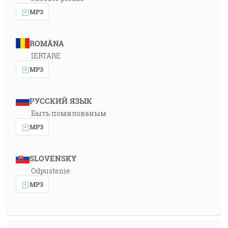
MP3
ROMÂNA
IERTARE
MP3
РУССКИЙ ЯЗЫК
Быть помилованым
MP3
SLOVENSKY
Odpustenie
MP3