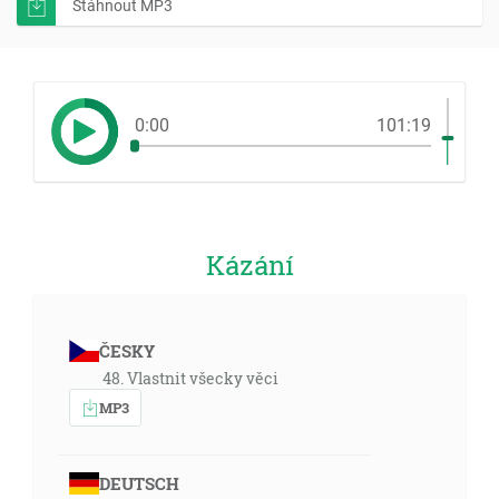
Stáhnout MP3
0:00
101:19
Kázání
ČESKY
48. Vlastnit všecky věci
MP3
DEUTSCH