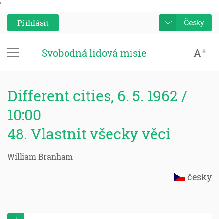
'
Přihlásit
Česky
A
+
Svobodná lidová misie
Different cities, 6. 5. 1962 /
10:00
48. Vlastnit všecky věci
William Branham
česky