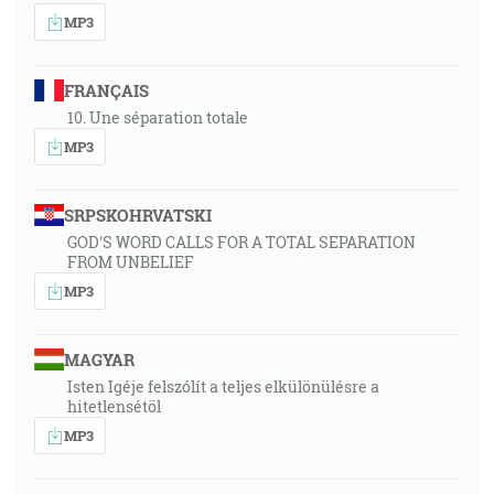
MP3
FRANÇAIS
10. Une séparation totale
MP3
SRPSKOHRVATSKI
GOD'S WORD CALLS FOR A TOTAL SEPARATION
FROM UNBELIEF
MP3
MAGYAR
Isten Igéje felszólít a teljes elkülönülésre a
hitetlensétöl
MP3