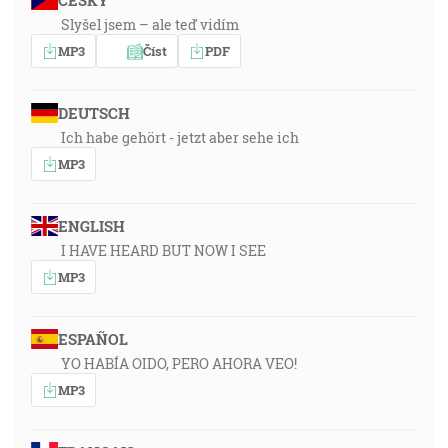
ČESKY
Slyšel jsem – ale teď vidím
MP3
Číst
PDF
DEUTSCH
Ich habe gehört - jetzt aber sehe ich
MP3
ENGLISH
I HAVE HEARD BUT NOW I SEE
MP3
ESPAÑOL
YO HABÍA OIDO, PERO AHORA VEO!
MP3