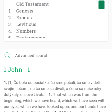
Old Testament
Genesis
Exodus
Leviticus
Numbers
Deuteronomy
Joshua
Judges
Advanced search
Ruth
1 Samuel
1 John - 1
2 Samuel
1 Kings
1.
[1] Čo bolo od počiatku, čo sme počuli, čo sme videli
2 Kings
svojimi očami, na čo sme sa dívali, a čoho sa naše ruky
1 Chronicles
dotýkaly, o slove života -
1.
That which was from the
2 Chronicles
beginning, which we have heard, which we have seen with
Ezra
our eyes, which we have looked upon, and our hands have