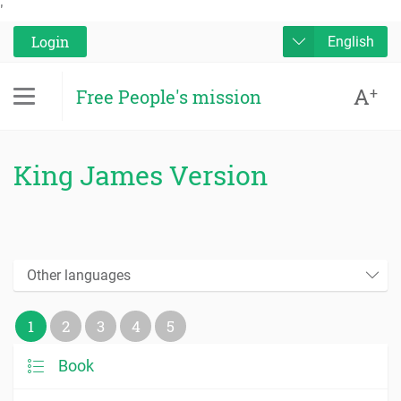
'
Login
English
A
+
Free People's mission
King James Version
Other languages
1
2
3
4
5
Book