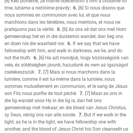
[6] Keď povieme, že máme obecenstvo s ním a chodíme vo
Jude
tme, luháme a nečiníme pravdy;
6.
[6] Si nous disons que
Revelation
nous sommes en communion avec lui, et que nous
marchions dans les ténèbres, nous mentons, et nous ne
pratiquons pas la vérité.
6.
[6] As ons sê dat ons met Hom
gemeenskap het en in die duisternis wandel, dan lieg ons
en doen nie die waarheid nie.
6.
If we say that we have
fellowship with him, and walk in darkness, we lie, and do
not the truth:
6.
[6] Ha azt mondjuk, hogy közösségünk van
vele, és sötétségben járunk; hazudunk és nem az igazságot
cselekeszszük.
7.
[7] Mais si nous marchons dans la
lumière, comme il est lui-même dans la lumière, nous
sommes mutuellement en communion, et le sang de Jésus
son Fils nous purifie de tout péché.
7.
[7] Maar as ons in
die lig wandel soos Hy in die lig is, dan het ons
gemeenskap met mekaar; en die bloed van Jesus Christus,
sy Seun, reinig ons van alle sonde.
7.
But if we walk in the
light, as he is in the light, we have fellowship one with
another, and the blood of Jesus Christ his Son cleanseth us