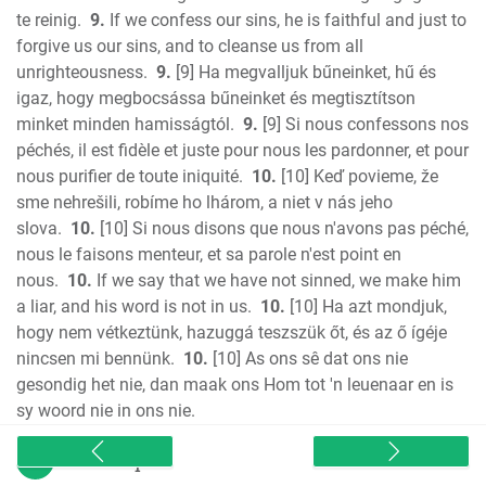
te reinig.
9.
If we confess our sins, he is faithful and just to
forgive us our sins, and to cleanse us from all
unrighteousness.
9.
[9] Ha megvalljuk bűneinket, hű és
igaz, hogy megbocsássa bűneinket és megtisztítson
minket minden hamisságtól.
9.
[9] Si nous confessons nos
péchés, il est fidèle et juste pour nous les pardonner, et pour
nous purifier de toute iniquité.
10.
[10] Keď povieme, že
sme nehrešili, robíme ho lhárom, a niet v nás jeho
slova.
10.
[10] Si nous disons que nous n'avons pas péché,
nous le faisons menteur, et sa parole n'est point en
nous.
10.
If we say that we have not sinned, we make him
a liar, and his word is not in us.
10.
[10] Ha azt mondjuk,
hogy nem vétkeztünk, hazuggá teszszük őt, és az ő ígéje
nincsen mi bennünk.
10.
[10] As ons sê dat ons nie
gesondig het nie, dan maak ons Hom tot 'n leuenaar en is
sy woord nie in ons nie.
sitemap