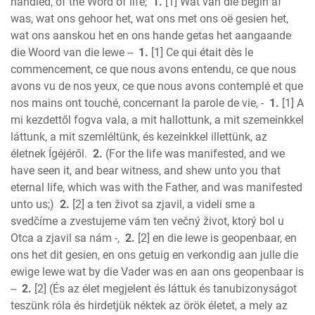
Nehemiah
handled, of the Word of life;
1.
[1] Wat van die begin af
Esther
was, wat ons gehoor het, wat ons met ons oë gesien het,
wat ons aanskou het en ons hande getas het aangaande
Job
die Woord van die lewe --
1.
[1] Ce qui était dès le
Psalms
commencement, ce que nous avons entendu, ce que nous
Proverbs
avons vu de nos yeux, ce que nous avons contemplé et que
Ecclesiastes
nos mains ont touché, concernant la parole de vie, -
1.
[1] A
S of Solomon
mi kezdettől fogva vala, a mit hallottunk, a mit szemeinkkel
Isaiah
láttunk, a mit szemléltünk, és kezeinkkel illettünk, az
Jeremiah
életnek Ígéjéről.
2.
(For the life was manifested, and we
Lamentations
have seen it, and bear witness, and shew unto you that
eternal life, which was with the Father, and was manifested
Ezekiel
unto us;)
2.
[2] a ten život sa zjavil, a videli sme a
Daniel
svedčíme a zvestujeme vám ten večný život, ktorý bol u
Hosea
Otca a zjavil sa nám -,
2.
[2] en die lewe is geopenbaar, en
Joel
ons het dit gesien, en ons getuig en verkondig aan julle die
Amos
ewige lewe wat by die Vader was en aan ons geopenbaar is
Obadiah
--
2.
[2] (És az élet megjelent és láttuk és tanubizonyságot
Jonah
teszünk róla és hirdetjük néktek az örök életet, a mely az