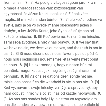
from all sin.
7.
[7] Ha pedig a világosságban járunk, a mint
ő maga a világosságban van: közösségünk van
egymással, és Jézus Krisztusnak, az ő Fiának vére
megtisztít minket minden bűntől.
7.
[7] ale keď chodíme vo
svetle, jako je on vo svetle, máme obecenstvo jeden s
druhým, a krv Ježiša Krista, jeho Syna, očisťuje nás od
každého hriechu.
8.
[8] Keď povieme, že nemáme hriechu,
sami seba zvodíme, a niet v nás pravdy.
8.
If we say that
we have no sin, we deceive ourselves, and the truth is not in
us.
8.
[8] Si nous disons que nous n'avons pas de péché,
nous nous séduisons nous-mêmes, et la vérité n'est point
en nous.
8.
[8] Ha azt mondjuk, hogy nincsen bűn mi
bennünk, magunkat csaljuk meg és igazság nincsen mi
bennünk.
8.
[8] As ons sê dat ons geen sonde het nie,
mislei ons onsself en die waarheid is nie in ons nie.
9.
[9]
Keď vyznávame svoje hriechy, verný je a spravedlivý, aby
nám odpustil hriechy a očistil nás od každej neprávosti.
9.
[9] As ons ons sondes bely, Hy is getrou en regverdig om
ons die sondes te vergewe en ons van alle ongeregtigheid