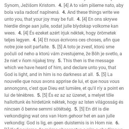
Synom, Ježišom Kristom.
4.
[4] A to vám píšeme nato, aby
Ephesians
bola vaša radosť naplnená.
4.
And these things write we
Phillipians
unto you, that your joy may be full.
4.
[4] En ons skrywe
Colossians
hierdie dinge aan julle, sodat julle blydskap volkome kan
1 Thess.
wees.
4.
[4] És ezeket azért írjuk néktek, hogy örömetek
2 Thess.
teljes legyen.
4.
[4] Et nous écrivons ces choses, afin que
1 Timothy
notre joie soit parfaite.
5.
[5] A toto je zvesť, ktorú sme
2 Timothy
počuli od neho a ktorú vám zvestujeme, že Bôh je svetlo, a
Titus
že niet v ňom nijakej tmy.
5.
This then is the message
which we have heard of him, and declare unto you, that
Philemon
God is light, and in him is no darkness at all.
5.
[5] La
Hebrews
nouvelle que nous avons apprise de lui, et que nous vous
James
annonçons, c'est que Dieu est lumière, et qu'il n'y a point en
1 Peter
lui de ténèbres.
5.
[5] És ez az az üzenet, a melyet tőle
2 Peter
hallottunk és hirdetünk néktek, hogy az Isten világosság és
1 John
nincsen ő benne semmi sötétség.
5.
[5] En dit is die
2 John
verkondiging wat ons van Hom gehoor het en aan julle
3 John
verkondig: God is lig, en geen duisternis is in Hom nie.
6.