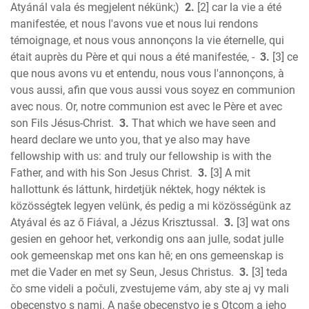
Micah
Atyánál vala és megjelent nékünk;)
2.
[2] car la vie a été
manifestée, et nous l'avons vue et nous lui rendons
Nahum
témoignage, et nous vous annonçons la vie éternelle, qui
Habakkuk
était auprès du Père et qui nous a été manifestée, -
3.
[3] ce
Zephaniah
que nous avons vu et entendu, nous vous l'annonçons, à
Haggai
vous aussi, afin que vous aussi vous soyez en communion
Zechariah
avec nous. Or, notre communion est avec le Père et avec
New Testament
son Fils Jésus-Christ.
3.
That which we have seen and
Malachi
heard declare we unto you, that ye also may have
Matthew
fellowship with us: and truly our fellowship is with the
Father, and with his Son Jesus Christ.
3.
[3] A mit
Mark
hallottunk és láttunk, hirdetjük néktek, hogy néktek is
Luke
közösségtek legyen velünk, és pedig a mi közösségünk az
John
Atyával és az ő Fiával, a Jézus Krisztussal.
3.
[3] wat ons
Acts
gesien en gehoor het, verkondig ons aan julle, sodat julle
Romans
ook gemeenskap met ons kan hê; en ons gemeenskap is
1 Corinthians
met die Vader en met sy Seun, Jesus Christus.
3.
[3] teda
2 Corinthians
čo sme videli a počuli, zvestujeme vám, aby ste aj vy mali
Galatians
obecenstvo s nami. A naše obecenstvo je s Otcom a jeho