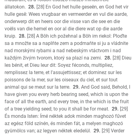
állatokon.
28.
[28] En God het hulle geseën, en God het vir
hulle gesê: Wees vrugbaar en vermeerder en vul die aarde,
onderwerp dit en heers oor die visse van die see en die
voëls van die hemel en oor al die diere wat op die aarde
kruip.
28.
[28] A Bôh ich požehnal a Bôh im riekol: Ploďte
sa a množte sa a naplňte zem a podmaňte si ju a vládnite
nad morskými rybami a nad nebeským vtáctvom i nad
každým živým tvorom, ktorý sa plazí na zemi.
28.
[28] Dieu
les bénit, et Dieu leur dit: Soyez féconds, multipliez,
remplissez la terre, et l'assujettissez; et dominez sur les
poissons de la mer, sur les oiseaux du ciel, et sur tout
animal qui se meut sur la terre.
29.
And God said, Behold, I
have given you every herb bearing seed, which is upon the
face of all the earth, and every tree, in the which is the fruit
of a tree yielding seed; to you it shall be for meat.
29.
[29]
És monda Isten: Ímé néktek adok minden maghozó fűvet
az egész föld színén, és minden fát, a melyen maghozó
gyümölcs van; az legyen néktek eledelül.
29.
[29] Verder