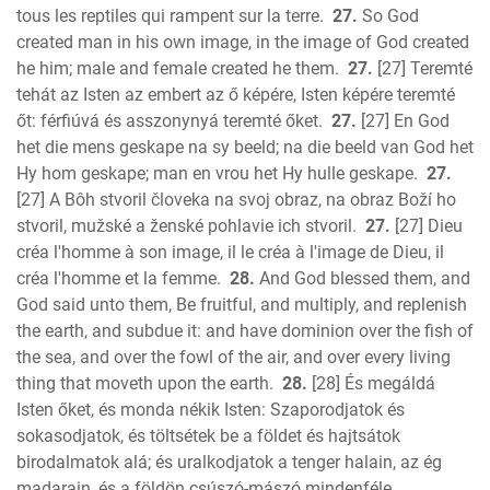
tous les reptiles qui rampent sur la terre.
27.
So God
created man in his own image, in the image of God created
he him; male and female created he them.
27.
[27] Teremté
tehát az Isten az embert az ő képére, Isten képére teremté
őt: férfiúvá és asszonynyá teremté őket.
27.
[27] En God
het die mens geskape na sy beeld; na die beeld van God het
Hy hom geskape; man en vrou het Hy hulle geskape.
27.
[27] A Bôh stvoril človeka na svoj obraz, na obraz Boží ho
stvoril, mužské a ženské pohlavie ich stvoril.
27.
[27] Dieu
créa l'homme à son image, il le créa à l'image de Dieu, il
créa l'homme et la femme.
28.
And God blessed them, and
God said unto them, Be fruitful, and multiply, and replenish
the earth, and subdue it: and have dominion over the fish of
the sea, and over the fowl of the air, and over every living
thing that moveth upon the earth.
28.
[28] És megáldá
Isten őket, és monda nékik Isten: Szaporodjatok és
sokasodjatok, és töltsétek be a földet és hajtsátok
birodalmatok alá; és uralkodjatok a tenger halain, az ég
madarain, és a földön csúszó-mászó mindenféle