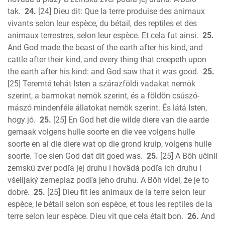
tak.
24.
[24] Dieu dit: Que la terre produise des animaux
vivants selon leur espèce, du bétail, des reptiles et des
animaux terrestres, selon leur espèce. Et cela fut ainsi.
25.
And God made the beast of the earth after his kind, and
cattle after their kind, and every thing that creepeth upon
the earth after his kind: and God saw that it was good.
25.
[25] Teremté tehát Isten a szárazföldi vadakat nemök
szerint, a barmokat nemök szerint, és a földön csúszó-
mászó mindenféle állatokat nemök szerint. És látá Isten,
hogy jó.
25.
[25] En God het die wilde diere van die aarde
gemaak volgens hulle soorte en die vee volgens hulle
soorte en al die diere wat op die grond kruip, volgens hulle
soorte. Toe sien God dat dit goed was.
25.
[25] A Bôh učinil
zemskú zver podľa jej druhu i hovädá podľa ich druhu i
všelijaký zemeplaz podľa jeho druhu. A Bôh videl, že je to
dobré.
25.
[25] Dieu fit les animaux de la terre selon leur
espèce, le bétail selon son espèce, et tous les reptiles de la
terre selon leur espèce. Dieu vit que cela était bon.
26.
And