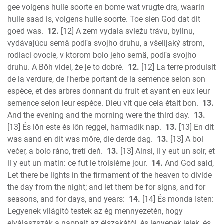
gee volgens hulle soorte en bome wat vrugte dra, waarin
hulle saad is, volgens hulle soorte. Toe sien God dat dit
goed was.
12.
[12] A zem vydala sviežu trávu, bylinu,
vydávajúcu semä podľa svojho druhu, a všelijaký strom,
rodiaci ovocie, v ktorom bolo jeho semä, podľa svojho
druhu. A Bôh videl, že je to dobré.
12.
[12] La terre produisit
de la verdure, de l'herbe portant de la semence selon son
espèce, et des arbres donnant du fruit et ayant en eux leur
semence selon leur espèce. Dieu vit que cela était bon.
13.
And the evening and the morning were the third day.
13.
[13] És lőn este és lőn reggel, harmadik nap.
13.
[13] En dit
was aand en dit was môre, die derde dag.
13.
[13] A bol
večer, a bolo ráno, tretí deň.
13.
[13] Ainsi, il y eut un soir, et
il y eut un matin: ce fut le troisième jour.
14.
And God said,
Let there be lights in the firmament of the heaven to divide
the day from the night; and let them be for signs, and for
seasons, and for days, and years:
14.
[14] És monda Isten:
Legyenek világító testek az ég mennyezetén, hogy
elválaszszák a nappalt az éjszakától, és legyenek jelek, és