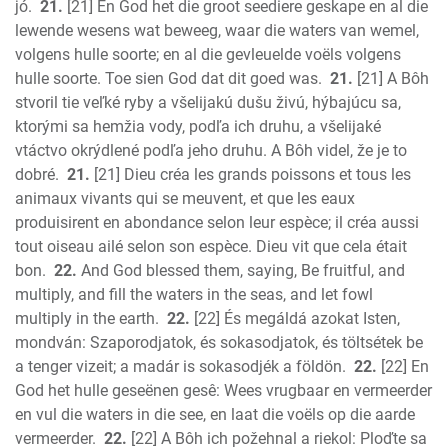
jó.
21.
[21] En God het die groot seediere geskape en al die
lewende wesens wat beweeg, waar die waters van wemel,
volgens hulle soorte; en al die gevleuelde voëls volgens
hulle soorte. Toe sien God dat dit goed was.
21.
[21] A Bôh
stvoril tie veľké ryby a všelijakú dušu živú, hýbajúcu sa,
ktorými sa hemžia vody, podľa ich druhu, a všelijaké
vtáctvo okrýdlené podľa jeho druhu. A Bôh videl, že je to
dobré.
21.
[21] Dieu créa les grands poissons et tous les
animaux vivants qui se meuvent, et que les eaux
produisirent en abondance selon leur espèce; il créa aussi
tout oiseau ailé selon son espèce. Dieu vit que cela était
bon.
22.
And God blessed them, saying, Be fruitful, and
multiply, and fill the waters in the seas, and let fowl
multiply in the earth.
22.
[22] És megáldá azokat Isten,
mondván: Szaporodjatok, és sokasodjatok, és töltsétek be
a tenger vizeit; a madár is sokasodjék a földön.
22.
[22] En
God het hulle geseënen gesê: Wees vrugbaar en vermeerder
en vul die waters in die see, en laat die voëls op die aarde
vermeerder.
22.
[22] A Bôh ich požehnal a riekol: Ploďte sa