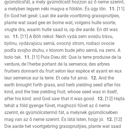
gyümölcsfát, a mely gyümölcsöt hozzon az ő neme szerint,
a melyben legyen néki magva e földön. És úgy lőn.
11.
[11]
En God het gesê: Laat die aarde voortbring grasspruitjies,
plante wat saad gee en bome wat, volgens hulle soorte,
vrugte dra, waarin hulle saad is, op die aarde. En dit was
so.
11.
[11] A Bôh riekol: Nech vydá zem sviežu trávu,
bylinu, vydávajúcu semä, ovocný strom, rodiaci ovocie
podľa svojho druhu, v ktorom bude jeho semä, na zemi. A
bolo tak.
11.
[11] Puis Dieu dit: Que la terre produise de la
verdure, de l'herbe portant de la semence, des arbres
fruitiers donnant du fruit selon leur espèce et ayant en eux
leur semence sur la terre. Et cela fut ainsi.
12.
And the
earth brought forth grass, and herb yielding seed after his
kind, and the tree yielding fruit, whose seed was in itself,
after his kind: and God saw that it was good.
12.
[12] Hajta
tehát a föld gyenge fűvet, maghozó fűvet az ő neme
szerint, és gyümölcstermő fát, a melynek gyümölcsében
mag van az ő neme szerint. És látá Isten, hogy jó.
12.
[12]
Die aarde het voortgebring grasspruitjies, plante wat saad