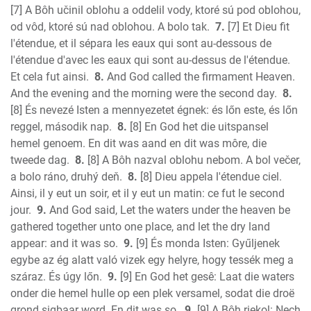
James
[7] A Bôh učinil oblohu a oddelil vody, ktoré sú pod oblohou,
1 Peter
od vôd, ktoré sú nad oblohou. A bolo tak.
7.
[7] Et Dieu fit
2 Peter
l'étendue, et il sépara les eaux qui sont au-dessous de
1 John
l'étendue d'avec les eaux qui sont au-dessus de l'étendue.
2 John
Et cela fut ainsi.
8.
And God called the firmament Heaven.
3 John
And the evening and the morning were the second day.
8.
[8] És nevezé Isten a mennyezetet égnek: és lőn este, és lőn
Jude
reggel, második nap.
8.
[8] En God het die uitspansel
Revelation
hemel genoem. En dit was aand en dit was môre, die
tweede dag.
8.
[8] A Bôh nazval oblohu nebom. A bol večer,
a bolo ráno, druhý deň.
8.
[8] Dieu appela l'étendue ciel.
Ainsi, il y eut un soir, et il y eut un matin: ce fut le second
jour.
9.
And God said, Let the waters under the heaven be
gathered together unto one place, and let the dry land
appear: and it was so.
9.
[9] És monda Isten: Gyűljenek
egybe az ég alatt való vizek egy helyre, hogy tessék meg a
száraz. És úgy lőn.
9.
[9] En God het gesê: Laat die waters
onder die hemel hulle op een plek versamel, sodat die droë
grond sigbaar word. En dit was so.
9.
[9] A Bôh riekol: Nech