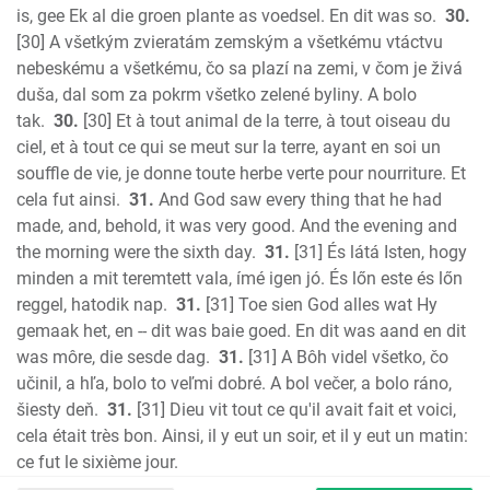
is, gee Ek al die groen plante as voedsel. En dit was so.
30.
[30] A všetkým zvieratám zemským a všetkému vtáctvu
nebeskému a všetkému, čo sa plazí na zemi, v čom je živá
duša, dal som za pokrm všetko zelené byliny. A bolo
tak.
30.
[30] Et à tout animal de la terre, à tout oiseau du
ciel, et à tout ce qui se meut sur la terre, ayant en soi un
souffle de vie, je donne toute herbe verte pour nourriture. Et
cela fut ainsi.
31.
And God saw every thing that he had
made, and, behold, it was very good. And the evening and
the morning were the sixth day.
31.
[31] És látá Isten, hogy
minden a mit teremtett vala, ímé igen jó. És lőn este és lőn
reggel, hatodik nap.
31.
[31] Toe sien God alles wat Hy
gemaak het, en -- dit was baie goed. En dit was aand en dit
was môre, die sesde dag.
31.
[31] A Bôh videl všetko, čo
učinil, a hľa, bolo to veľmi dobré. A bol večer, a bolo ráno,
šiesty deň.
31.
[31] Dieu vit tout ce qu'il avait fait et voici,
cela était très bon. Ainsi, il y eut un soir, et il y eut un matin:
ce fut le sixième jour.