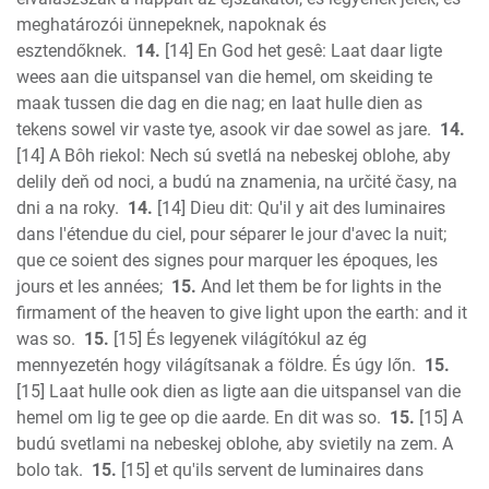
meghatározói ünnepeknek, napoknak és
esztendőknek.
14.
[14] En God het gesê: Laat daar ligte
wees aan die uitspansel van die hemel, om skeiding te
maak tussen die dag en die nag; en laat hulle dien as
tekens sowel vir vaste tye, asook vir dae sowel as jare.
14.
[14] A Bôh riekol: Nech sú svetlá na nebeskej oblohe, aby
delily deň od noci, a budú na znamenia, na určité časy, na
dni a na roky.
14.
[14] Dieu dit: Qu'il y ait des luminaires
dans l'étendue du ciel, pour séparer le jour d'avec la nuit;
que ce soient des signes pour marquer les époques, les
jours et les années;
15.
And let them be for lights in the
firmament of the heaven to give light upon the earth: and it
was so.
15.
[15] És legyenek világítókul az ég
mennyezetén hogy világítsanak a földre. És úgy lőn.
15.
[15] Laat hulle ook dien as ligte aan die uitspansel van die
hemel om lig te gee op die aarde. En dit was so.
15.
[15] A
budú svetlami na nebeskej oblohe, aby svietily na zem. A
bolo tak.
15.
[15] et qu'ils servent de luminaires dans