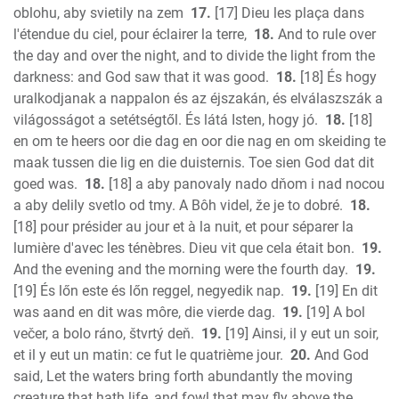
oblohu, aby svietily na zem
17.
[17] Dieu les plaça dans
l'étendue du ciel, pour éclairer la terre,
18.
And to rule over
the day and over the night, and to divide the light from the
darkness: and God saw that it was good.
18.
[18] És hogy
uralkodjanak a nappalon és az éjszakán, és elválaszszák a
világosságot a setétségtől. És látá Isten, hogy jó.
18.
[18]
en om te heers oor die dag en oor die nag en om skeiding te
maak tussen die lig en die duisternis. Toe sien God dat dit
goed was.
18.
[18] a aby panovaly nado dňom i nad nocou
a aby delily svetlo od tmy. A Bôh videl, že je to dobré.
18.
[18] pour présider au jour et à la nuit, et pour séparer la
lumière d'avec les ténèbres. Dieu vit que cela était bon.
19.
And the evening and the morning were the fourth day.
19.
[19] És lőn este és lőn reggel, negyedik nap.
19.
[19] En dit
was aand en dit was môre, die vierde dag.
19.
[19] A bol
večer, a bolo ráno, štvrtý deň.
19.
[19] Ainsi, il y eut un soir,
et il y eut un matin: ce fut le quatrième jour.
20.
And God
said, Let the waters bring forth abundantly the moving
creature that hath life, and fowl that may fly above the