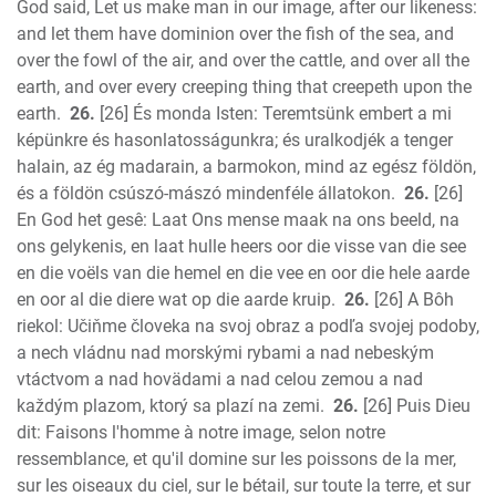
God said, Let us make man in our image, after our likeness:
and let them have dominion over the fish of the sea, and
over the fowl of the air, and over the cattle, and over all the
earth, and over every creeping thing that creepeth upon the
earth.
26.
[26] És monda Isten: Teremtsünk embert a mi
képünkre és hasonlatosságunkra; és uralkodjék a tenger
halain, az ég madarain, a barmokon, mind az egész földön,
és a földön csúszó-mászó mindenféle állatokon.
26.
[26]
En God het gesê: Laat Ons mense maak na ons beeld, na
ons gelykenis, en laat hulle heers oor die visse van die see
en die voëls van die hemel en die vee en oor die hele aarde
en oor al die diere wat op die aarde kruip.
26.
[26] A Bôh
riekol: Učiňme človeka na svoj obraz a podľa svojej podoby,
a nech vládnu nad morskými rybami a nad nebeským
vtáctvom a nad hovädami a nad celou zemou a nad
každým plazom, ktorý sa plazí na zemi.
26.
[26] Puis Dieu
dit: Faisons l'homme à notre image, selon notre
ressemblance, et qu'il domine sur les poissons de la mer,
sur les oiseaux du ciel, sur le bétail, sur toute la terre, et sur