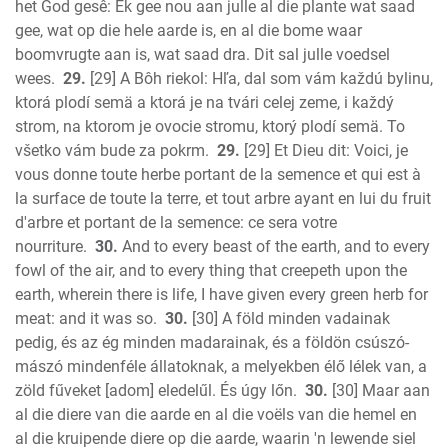
het God gesê: Ek gee nou aan julle al die plante wat saad
gee, wat op die hele aarde is, en al die bome waar
boomvrugte aan is, wat saad dra. Dit sal julle voedsel
wees.
29.
[29] A Bôh riekol: Hľa, dal som vám každú bylinu,
ktorá plodí semä a ktorá je na tvári celej zeme, i každý
strom, na ktorom je ovocie stromu, ktorý plodí semä. To
všetko vám bude za pokrm.
29.
[29] Et Dieu dit: Voici, je
vous donne toute herbe portant de la semence et qui est à
la surface de toute la terre, et tout arbre ayant en lui du fruit
d'arbre et portant de la semence: ce sera votre
nourriture.
30.
And to every beast of the earth, and to every
fowl of the air, and to every thing that creepeth upon the
earth, wherein there is life, I have given every green herb for
meat: and it was so.
30.
[30] A föld minden vadainak
pedig, és az ég minden madarainak, és a földön csúszó-
mászó mindenféle állatoknak, a melyekben élő lélek van, a
zöld fűveket [adom] eledelűl. És úgy lőn.
30.
[30] Maar aan
al die diere van die aarde en al die voëls van die hemel en
al die kruipende diere op die aarde, waarin 'n lewende siel