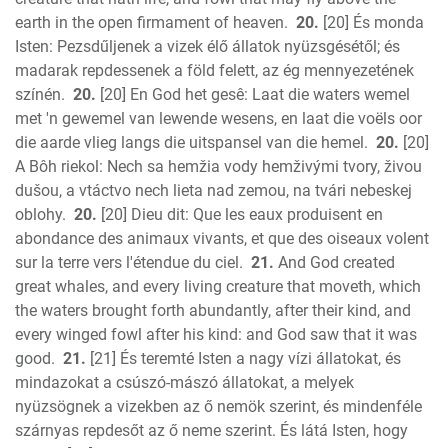
earth in the open firmament of heaven.
20.
[20] És monda
Isten: Pezsdűljenek a vizek élő állatok nyüzsgésétől; és
madarak repdessenek a föld felett, az ég mennyezetének
színén.
20.
[20] En God het gesê: Laat die waters wemel
met 'n gewemel van lewende wesens, en laat die voëls oor
die aarde vlieg langs die uitspansel van die hemel.
20.
[20]
A Bôh riekol: Nech sa hemžia vody hemživými tvory, živou
dušou, a vtáctvo nech lieta nad zemou, na tvári nebeskej
oblohy.
20.
[20] Dieu dit: Que les eaux produisent en
abondance des animaux vivants, et que des oiseaux volent
sur la terre vers l'étendue du ciel.
21.
And God created
great whales, and every living creature that moveth, which
the waters brought forth abundantly, after their kind, and
every winged fowl after his kind: and God saw that it was
good.
21.
[21] És teremté Isten a nagy vízi állatokat, és
mindazokat a csúszó-mászó állatokat, a melyek
nyüzsögnek a vizekben az ő nemök szerint, és mindenféle
szárnyas repdesőt az ő neme szerint. És látá Isten, hogy