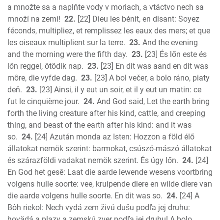
a množte sa a naplňte vody v moriach, a vtáctvo nech sa
množí na zemi!
22.
[22] Dieu les bénit, en disant: Soyez
féconds, multipliez, et remplissez les eaux des mers; et que
les oiseaux multiplient sur la terre.
23.
And the evening
and the morning were the fifth day.
23.
[23] És lőn este és
lőn reggel, ötödik nap.
23.
[23] En dit was aand en dit was
môre, die vyfde dag.
23.
[23] A bol večer, a bolo ráno, piaty
deň.
23.
[23] Ainsi, il y eut un soir, et il y eut un matin: ce
fut le cinquième jour.
24.
And God said, Let the earth bring
forth the living creature after his kind, cattle, and creeping
thing, and beast of the earth after his kind: and it was
so.
24.
[24] Azután monda az Isten: Hozzon a föld élő
állatokat nemök szerint: barmokat, csúszó-mászó állatokat
és szárazföldi vadakat nemök szerint. És úgy lőn.
24.
[24]
En God het gesê: Laat die aarde lewende wesens voortbring
volgens hulle soorte: vee, kruipende diere en wilde diere van
die aarde volgens hulle soorte. En dit was so.
24.
[24] A
Bôh riekol: Nech vydá zem živú dušu podľa jej druhu:
hovädá a plazy a zemskú zver podľa jej druhu! A bolo