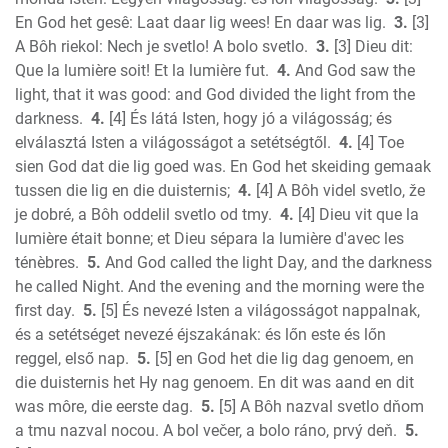
Daniel
En God het gesê: Laat daar lig wees! En daar was lig.
3.
[3]
Hosea
A Bôh riekol: Nech je svetlo! A bolo svetlo.
3.
[3] Dieu dit:
Joel
Que la lumière soit! Et la lumière fut.
4.
And God saw the
Amos
light, that it was good: and God divided the light from the
Obadiah
darkness.
4.
[4] És látá Isten, hogy jó a világosság; és
Jonah
elválasztá Isten a világosságot a setétségtől.
4.
[4] Toe
Micah
sien God dat die lig goed was. En God het skeiding gemaak
tussen die lig en die duisternis;
4.
[4] A Bôh videl svetlo, že
Nahum
je dobré, a Bôh oddelil svetlo od tmy.
4.
[4] Dieu vit que la
Habakkuk
lumière était bonne; et Dieu sépara la lumière d'avec les
Zephaniah
ténèbres.
5.
And God called the light Day, and the darkness
Haggai
he called Night. And the evening and the morning were the
Zechariah
first day.
5.
[5] És nevezé Isten a világosságot nappalnak,
New Testament
és a setétséget nevezé éjszakának: és lőn este és lőn
Malachi
reggel, első nap.
5.
[5] en God het die lig dag genoem, en
Matthew
die duisternis het Hy nag genoem. En dit was aand en dit
was môre, die eerste dag.
5.
[5] A Bôh nazval svetlo dňom
Mark
a tmu nazval nocou. A bol večer, a bolo ráno, prvý deň.
5.
Luke