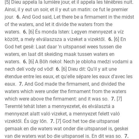
[5] Dieu appela la lumière jour, et il appela les ténèbres nuit.
John
Ainsi, il y eut un soir, et il y eut un matin: ce fut le premier
Acts
jour.
6.
And God said, Let there be a firmament in the midst
Romans
of the waters, and let it divide the waters from the
1 Corinthians
waters.
6.
[6] És monda Isten: Legyen mennyezet a víz
2 Corinthians
között, a mely elválaszsza a vizeket a vizektől.
6.
[6] En
Galatians
God het gesê: Laat daar 'n uitspansel wees tussen die
waters, en laat dit skeiding maak tussen waters en
Ephesians
waters.
6.
[6] A Bôh riekol: Nech je obloha medzi vodami a
Phillipians
nech delí vody od vôd!
6.
[6] Dieu dit: Qu'il y ait une
Colossians
étendue entre les eaux, et qu'elle sépare les eaux d'avec les
1 Thess.
eaux.
7.
And God made the firmament, and divided the
2 Thess.
waters which were under the firmament from the waters
1 Timothy
which were above the firmament: and it was so.
7.
[7]
2 Timothy
Teremté tehát Isten a mennyezetet, és elválasztá a
Titus
mennyezet alatt való vizeket, a mennyezet felett való
vizektől. És úgy lőn.
7.
[7] God het toe die uitspansel
Philemon
gemaak en die waters wat onder die uitspansel is, geskei
Hebrews
van die waters wat bo die uitspansel is. En dit was so.
7.