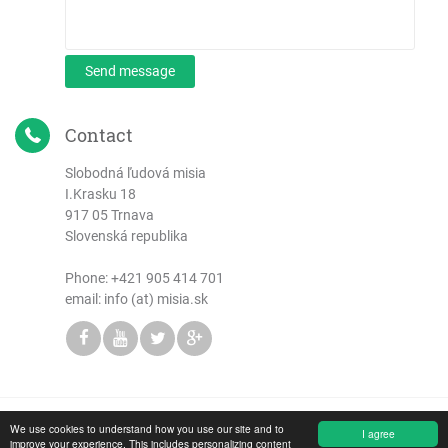
Send message
Contact
Slobodná ľudová misia
I.Krasku 18
917 05 Trnava
Slovenská republika
Phone:
+421 905 414 701
email: info (at) misia.sk
We use cookies to understand how you use our site and to
Copyright © 2026 Slobodná ľudová misia
I agree
improve your experience. This includes personalizing content