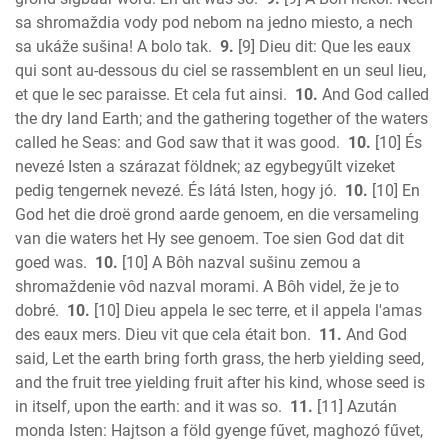
sa shromaždia vody pod nebom na jedno miesto, a nech
sa ukáže sušina! A bolo tak.
9.
[9] Dieu dit: Que les eaux
qui sont au-dessous du ciel se rassemblent en un seul lieu,
et que le sec paraisse. Et cela fut ainsi.
10.
And God called
the dry land Earth; and the gathering together of the waters
called he Seas: and God saw that it was good.
10.
[10] És
nevezé Isten a szárazat földnek; az egybegyűlt vizeket
pedig tengernek nevezé. És látá Isten, hogy jó.
10.
[10] En
God het die droë grond aarde genoem, en die versameling
van die waters het Hy see genoem. Toe sien God dat dit
goed was.
10.
[10] A Bôh nazval sušinu zemou a
shromaždenie vôd nazval morami. A Bôh videl, že je to
dobré.
10.
[10] Dieu appela le sec terre, et il appela l'amas
des eaux mers. Dieu vit que cela était bon.
11.
And God
said, Let the earth bring forth grass, the herb yielding seed,
and the fruit tree yielding fruit after his kind, whose seed is
in itself, upon the earth: and it was so.
11.
[11] Azután
monda Isten: Hajtson a föld gyenge fűvet, maghozó fűvet,