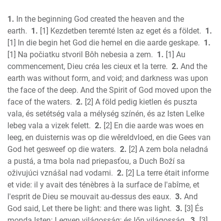
1 Kings
1.
In the beginning God created the heaven and the
2 Kings
earth.
1.
[1] Kezdetben teremté Isten az eget és a földet.
1.
1 Chronicles
[1] In die begin het God die hemel en die aarde geskape.
1.
2 Chronicles
[1] Na počiatku stvoril Bôh nebesia a zem.
1.
[1] Au
Ezra
commencement, Dieu créa les cieux et la terre.
2.
And the
Nehemiah
earth was without form, and void; and darkness was upon
Esther
the face of the deep. And the Spirit of God moved upon the
face of the waters.
2.
[2] A föld pedig kietlen és puszta
Job
vala, és setétség vala a mélység színén, és az Isten Lelke
Psalms
lebeg vala a vizek felett.
2.
[2] En die aarde was woes en
Proverbs
leeg, en duisternis was op die wêreldvloed, en die Gees van
Ecclesiastes
God het gesweef op die waters.
2.
[2] A zem bola neladná
S of Solomon
a pustá, a tma bola nad priepasťou, a Duch Boží sa
Isaiah
oživujúci vznášal nad vodami.
2.
[2] La terre était informe
Jeremiah
et vide: il y avait des ténèbres à la surface de l'abîme, et
Lamentations
l'esprit de Dieu se mouvait au-dessus des eaux.
3.
And
God said, Let there be light: and there was light.
3.
[3] És
Ezekiel
monda Isten: Legyen világosság: és lőn világosság.
3.
[3]