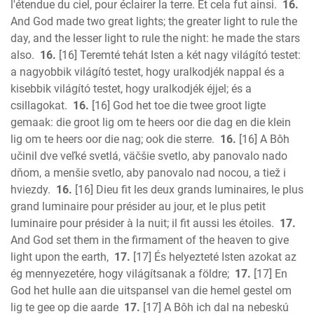
l'étendue du ciel, pour éclairer la terre. Et cela fut ainsi.
16.
And God made two great lights; the greater light to rule the
day, and the lesser light to rule the night: he made the stars
also.
16.
[16] Teremté tehát Isten a két nagy világító testet:
a nagyobbik világító testet, hogy uralkodjék nappal és a
kisebbik világító testet, hogy uralkodjék éjjel; és a
csillagokat.
16.
[16] God het toe die twee groot ligte
gemaak: die groot lig om te heers oor die dag en die klein
lig om te heers oor die nag; ook die sterre.
16.
[16] A Bôh
učinil dve veľké svetlá, väčšie svetlo, aby panovalo nado
dňom, a menšie svetlo, aby panovalo nad nocou, a tiež i
hviezdy.
16.
[16] Dieu fit les deux grands luminaires, le plus
grand luminaire pour présider au jour, et le plus petit
luminaire pour présider à la nuit; il fit aussi les étoiles.
17.
And God set them in the firmament of the heaven to give
light upon the earth,
17.
[17] És helyezteté Isten azokat az
ég mennyezetére, hogy világítsanak a földre;
17.
[17] En
God het hulle aan die uitspansel van die hemel gestel om
lig te gee op die aarde
17.
[17] A Bôh ich dal na nebeskú